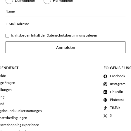
Damenmode
Herrenmode
Name
E-Mail-Adresse
Ich habe den Inhalt der
Datenschutzbestimmung
gelesen
Anmelden
DENDIENST
FOLGEN SIE UN
akte
Facebook
ige Fragen
Instagram
llungen
Linkedin
ung
Pinterest
and
TikTok
gabe und Rückerstattungen
X
häftsbedingungen
 safe shopping experience