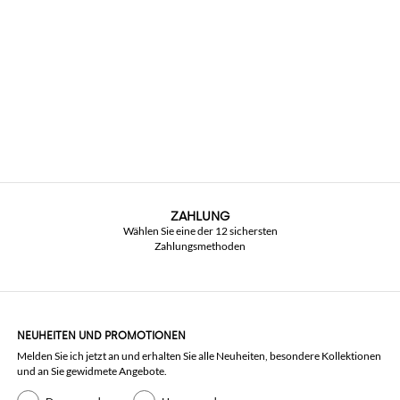
ZAHLUNG
Wählen Sie eine der 12 sichersten
Zahlungsmethoden
NEUHEITEN UND PROMOTIONEN
Melden Sie ich jetzt an und erhalten Sie alle Neuheiten, besondere Kollektionen
und an Sie gewidmete Angebote.