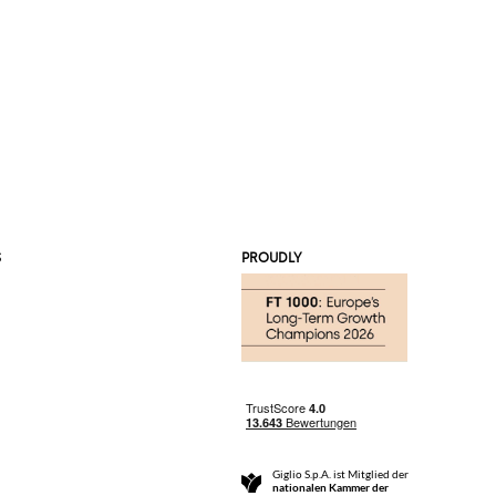
S
PROUDLY
Giglio S.p.A. ist Mitglied der
nationalen Kammer der