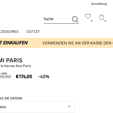
Anmeldung
Suche
0
0
CESSOIRES
OUTLET
I PARIS
rts herren Ami Paris
S VON
90,00
€174,00
-40%
LE DIE GRÖSSE