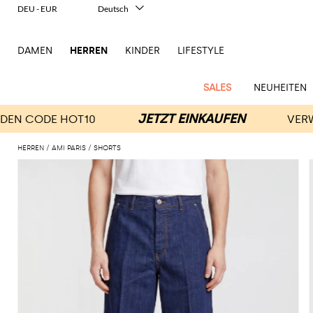
DEU - EUR
Deutsch
Italiano
English
DAMEN
HERREN
KINDER
LIFESTYLE
Français
Español
中文
SALES
NEUHEITEN
日本語
한국어
Русский
HERREN
AMI PARIS
SHORTS
New
Ganze
Alle
Alle
Alle
Alle
Alle
Alle
Alle
Alle
Alle
Alle
Alle
Alle
Alle
Alle
Alle
Ganzes
Arrivals
Bekleidung
Taschen
Schuhe
Accessoires
anzeigen
anzeigen
anzeigen
anzeigen
anzeigen
anzeigen
anzeigen
anzeigen
anzeigen
anzeigen
anzeigen
anzeigen
Outlet
Herren
Anzug
Dokumententaschen
Espadrillas
Kosmetikkoffer
Dsquared2
Polos
Portmonnaies
New
Adidas
Alexander
Acne
Balmain
Acne
Bottega
Emporio
Alexander
Adidas
Balenciaga
Carhartt
Accessoires
Jw
Ferragamo
Marni
Moderne
Balance
Blazers
Gürteltaschen
Mokassins
Brillen
Etro
Pullover
Schals
McQueen
Studios
Studios
Veneta
Armani
McQueen
WIP
Anderson
Schneiderkunst
Alexander
Burberry
Asics
Bottega
Bekleidung
Gucci
New
Versace
Bademode
Koffer
Sandalen
Fliegen
Fay
Shorts
Schlüsselanhänger
McQueen
Balmain
Adidas
Barbour
Burberry
Jacquemus
Bottega
Veneta
Emporio
Loewe
Balance
Modernes
Jeans
Etro
Autry
Schuhe
Loewe
Hemden
Rucksäcke
Pantoletten
Gürtel
Emporio
Sweatshirts
Schmuck
Veneta
Armani
Erbe
Couture
Brunello
Bottega
Barbour
Carhartt
Etro
JW
Burberry
Maison
Off-
Fendi
Birkenstock
Taschen
Maison
Armani
Mäntel
Umhängetaschen
Schnürschuhe
Hüte
T-Shirts
Seidentücher
Cucinelli
Veneta
WIP
Anderson
Dolce &
Golden
Margiela
White
High-
Belstaff
Fendi
Fendi
Margiela
Saint
Golden
und
und
Gabbana
Goose
Performance-
Hosen
Tasche
Sneakers
Socken
Diesel
Brunello
Diesel
Marni
New
Our
C.P.
Laurent
Jil
Goose
Gucci
Saint
Mützen
Tanktops
Sneakers
Cucinelli
Ferragamo
Jacquemus
Balance
Legacy
Jacken
Stiefeletten
Uhren
Dolce &
Company
Dsquared2
Sander
Rains
Laurent
Thom
Hogan
Ferragamo
Trenchcoats
Signature-
Gabbana
Burberry
Gucci
New
Nike
Polo
Jeans
Carhartt
Browne
Emporio
Saint
The
Thom
und
Oberbekleidung
Marni
Saint
Era
Ralph