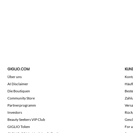
GIGLIO.COM
KUN
Über uns
Kont
AI Disclaimer
Häuf
Die Boutiquen
Beste
Community Store
Zahl
Partnerprogramm
Vers
Investors
Rück
Beauty Seekers VIP Club
Gesc
GIGLIO Token
For a