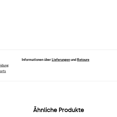
Informationen über
Lieferungen
und
Retoure
eidung
orts
Ähnliche Produkte