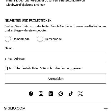
In der Modebranche seit über 50 Jahren, eine Geschichte von
Glaubwürdigkeit und Erfolgen
NEUHEITEN UND PROMOTIONEN
Melden Sie ich jetzt an und erhalten Sie alle Neuheiten, besondere Kollektionen
und an Sie gewidmete Angebote.
Damenmode
Herrenmode
Name
E-Mail-Adresse
Ich habe den Inhalt der
Datenschutzbestimmung
gelesen
Anmelden
GIGLIO.COM