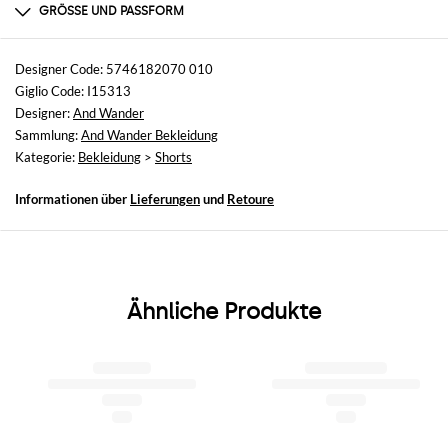
100% polyester
GRÖSSE UND PASSFORM
Größen
nicht verfügbar
Designer Code: 5746182070 010
Giglio Code: I15313
Größe und Passform
Designer:
And Wander
Normale Passform
Sammlung:
And Wander Bekleidung
Kategorie:
Bekleidung
>
Shorts
Informationen über
Lieferungen
und
Retoure
Ähnliche Produkte