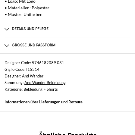
• Logo: Mit Logo
• Materialien: Polyester
• Muster: Unifarben
DETAILS UND PFLEGE
Zusammensetzung
67% polyester 33% nylon
GRÖSSE UND PASSFORM
Größen
nicht verfügbar
Designer Code: 5746182089 031
Giglio Code: I15314
Größe und Passform
Designer:
And Wander
Normale Passform
Sammlung:
And Wander Bekleidung
Kategorie:
Bekleidung
>
Shorts
Informationen über
Lieferungen
und
Retoure