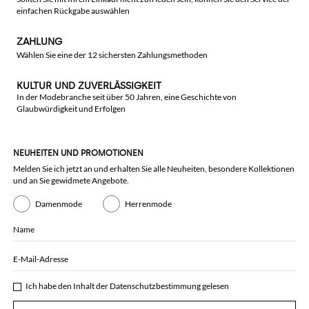
einfachen Rückgabe auswählen
ZAHLUNG
Wählen Sie eine der 12 sichersten Zahlungsmethoden
KULTUR UND ZUVERLÄSSIGKEIT
In der Modebranche seit über 50 Jahren, eine Geschichte von
Glaubwürdigkeit und Erfolgen
NEUHEITEN UND PROMOTIONEN
Melden Sie ich jetzt an und erhalten Sie alle Neuheiten, besondere Kollektionen
und an Sie gewidmete Angebote.
Damenmode
Herrenmode
Name
E-Mail-Adresse
Ich habe den Inhalt der
Datenschutzbestimmung
gelesen