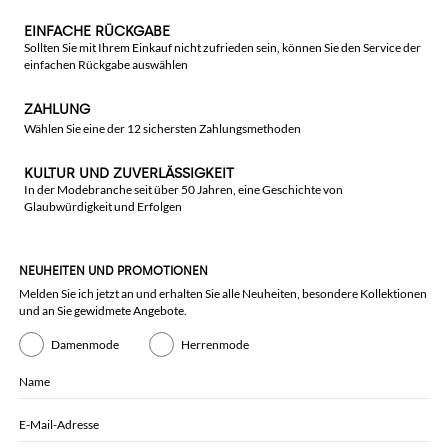
EINFACHE RÜCKGABE
Sollten Sie mit Ihrem Einkauf nicht zufrieden sein, können Sie den Service der
einfachen Rückgabe auswählen
ZAHLUNG
Wählen Sie eine der 12 sichersten Zahlungsmethoden
KULTUR UND ZUVERLÄSSIGKEIT
In der Modebranche seit über 50 Jahren, eine Geschichte von
Glaubwürdigkeit und Erfolgen
NEUHEITEN UND PROMOTIONEN
Melden Sie ich jetzt an und erhalten Sie alle Neuheiten, besondere Kollektionen
und an Sie gewidmete Angebote.
Damenmode
Herrenmode
Name
E-Mail-Adresse