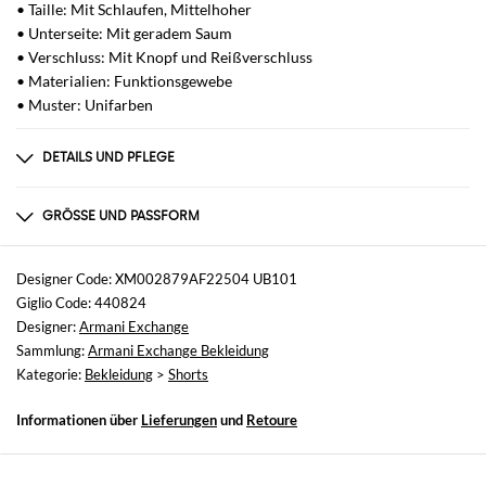
• Taille: Mit Schlaufen, Mittelhoher
• Unterseite: Mit geradem Saum
• Verschluss: Mit Knopf und Reißverschluss
• Materialien: Funktionsgewebe
• Muster: Unifarben
DETAILS UND PFLEGE
Zusammensetzung
100% POLYAMIDE
GRÖSSE UND PASSFORM
Größen
nicht verfügbar
Designer Code: XM002879AF22504 UB101
Giglio Code: 440824
Größe und Passform
Designer:
Armani Exchange
Normale Passform
Sammlung:
Armani Exchange Bekleidung
Kategorie:
Bekleidung
>
Shorts
Informationen über
Lieferungen
und
Retoure