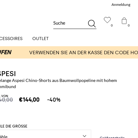
Anmeldung
Suche
0
0
CESSOIRES
OUTLET
SPESI
elange Aspesi Chino-Shorts aus Baumwollpopeline mit hohem
mmibund
S VON
40,00
€144,00
-40%
LE DIE GRÖSSE