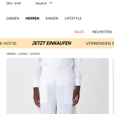
DEU - EUR
Deutsch
Italiano
English
DAMEN
HERREN
KINDER
LIFESTYLE
Français
Español
中文
SALES
NEUHEITEN
日本語
한국어
Русский
HERREN
ASPESI
SHORTS
New
Ganze
Alle
Alle
Alle
Alle
Alle
Alle
Alle
Alle
Alle
Alle
Alle
Alle
Alle
Alle
Alle
Ganzes
Arrivals
Bekleidung
Taschen
Schuhe
Accessoires
anzeigen
anzeigen
anzeigen
anzeigen
anzeigen
anzeigen
anzeigen
anzeigen
anzeigen
anzeigen
anzeigen
anzeigen
Outlet
Herren
Anzug
Dokumententaschen
Espadrillas
Kosmetikkoffer
Dsquared2
Polos
Portmonnaies
New
Adidas
Alexander
Acne
Balmain
Acne
Bottega
Emporio
Alexander
Adidas
Balenciaga
Carhartt
Accessoires
Jw
Ferragamo
Marni
Moderne
Balance
Blazers
Gürteltaschen
Mokassins
Brillen
Etro
Pullover
Schals
McQueen
Studios
Studios
Veneta
Armani
McQueen
WIP
Anderson
Schneiderkunst
Alexander
Burberry
Asics
Bottega
Bekleidung
Gucci
New
Versace
Bademode
Koffer
Sandalen
Fliegen
Fay
Shorts
Schlüsselanhänger
McQueen
Balmain
Adidas
Barbour
Burberry
Jacquemus
Bottega
Veneta
Emporio
Loewe
Balance
Modernes
Jeans
Etro
Autry
Schuhe
Loewe
Hemden
Rucksäcke
Pantoletten
Gürtel
Emporio
Sweatshirts
Schmuck
Veneta
Armani
Erbe
Couture
Brunello
Bottega
Barbour
Carhartt
Etro
JW
Burberry
Maison
Off-
Fendi
Birkenstock
Taschen
Maison
Armani
Mäntel
Umhängetaschen
Schnürschuhe
Hüte
T-Shirts
Seidentücher
Cucinelli
Veneta
WIP
Anderson
Dolce &
Golden
Margiela
White
High-
Belstaff
Fendi
Fendi
Margiela
Saint
Golden
und
und
Gabbana
Goose
Performance-
Hosen
Tasche
Sneakers
Socken
Diesel
Brunello
Diesel
Marni
New
Our
C.P.
Laurent
Jil
Goose
Gucci
Saint
Mützen
Tanktops
Sneakers
Cucinelli
Ferragamo
Jacquemus
Balance
Legacy
Jacken
Stiefeletten
Uhren
Dolce &
Company
Dsquared2
Sander
Rains
Laurent
Thom
Hogan
Ferragamo
Trenchcoats
Signature-
Gabbana
Burberry
Gucci
New
Nike
Polo
Jeans
Carhartt
Browne
Emporio
Saint
The
Thom
und
Oberbekleidung
Marni
Saint
Era
Ralph