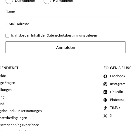
Damenmode
Herrenmode
Name
E-Mail-Adresse
Ich habe den Inhalt der
Datenschutzbestimmung
gelesen
Anmelden
DENDIENST
FOLGEN SIE UN
akte
Facebook
ige Fragen
Instagram
llungen
Linkedin
ung
Pinterest
and
TikTok
gabe und Rückerstattungen
X
häftsbedingungen
 safe shopping experience