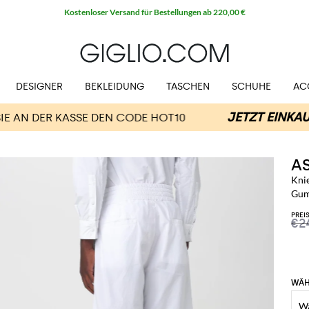
DESIGNER
BEKLEIDUNG
TASCHEN
SCHUHE
AC
A
Kni
Gu
PREI
€2
WÄH