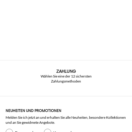
ZAHLUNG
Wählen Sie eine der 12 sichersten
Zahlungsmethoden
NEUHEITEN UND PROMOTIONEN
Melden Sie ich jetzt an und erhalten Sie alle Neuheiten, besondere Kollektionen
und an Sie gewidmete Angebote.