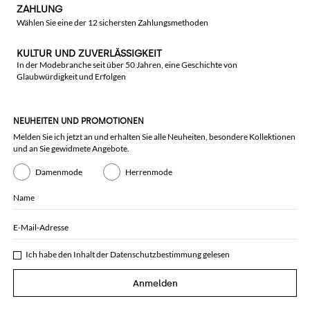
ZAHLUNG
Wählen Sie eine der 12 sichersten Zahlungsmethoden
KULTUR UND ZUVERLÄSSIGKEIT
In der Modebranche seit über 50 Jahren, eine Geschichte von
Glaubwürdigkeit und Erfolgen
NEUHEITEN UND PROMOTIONEN
Melden Sie ich jetzt an und erhalten Sie alle Neuheiten, besondere Kollektionen
und an Sie gewidmete Angebote.
Damenmode
Herrenmode
Name
E-Mail-Adresse
Ich habe den Inhalt der
Datenschutzbestimmung
gelesen
Anmelden