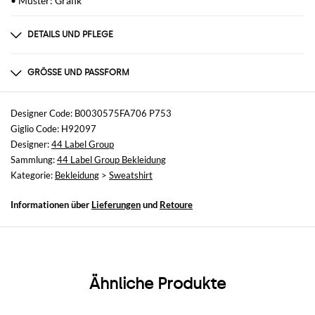
• Muster: Grafik
DETAILS UND PFLEGE
Zusammensetzung
100% Cotone
GRÖSSE UND PASSFORM
Größen
nicht verfügbar
Designer Code: B0030575FA706 P753
Giglio Code: H92097
Größe und Passform
Designer:
44 Label Group
Normale Passform
Sammlung:
44 Label Group Bekleidung
Kategorie:
Bekleidung
>
Sweatshirt
Informationen über
Lieferungen
und
Retoure
Ähnliche Produkte