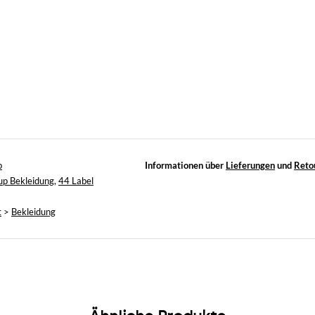
p
Informationen über
Lieferungen
und
Reto
up Bekleidung
,
44 Label
t
>
Bekleidung