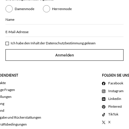
Damenmode
Herrenmode
Name
E-Mail-Adresse
Ich habe den Inhalt der
Datenschutzbestimmung
gelesen
Anmelden
DENDIENST
FOLGEN SIE UN
akte
Facebook
ige Fragen
Instagram
llungen
Linkedin
ung
Pinterest
and
TikTok
gabe und Rückerstattungen
X
häftsbedingungen