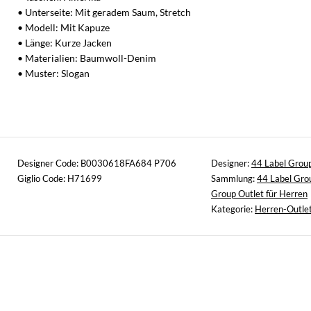
• Unterseite: Mit geradem Saum, Stretch
• Modell: Mit Kapuze
• Länge: Kurze Jacken
• Materialien: Baumwoll-Denim
• Muster: Slogan
Designer Code: B0030618FA684 P706
Designer:
44 Label Grou
Giglio Code: H71699
Sammlung:
44 Label Gro
Group Outlet für Herren
Kategorie:
Herren-Outle