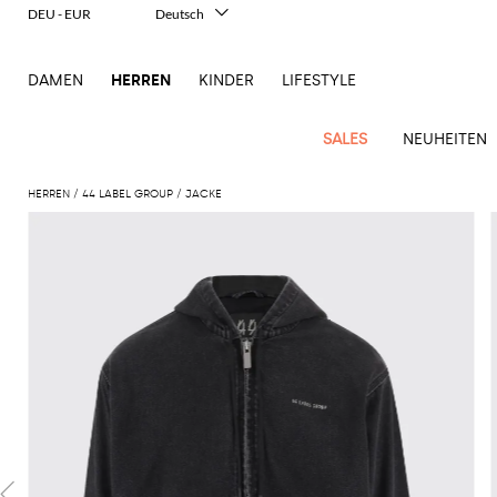
DEU - EUR
Deutsch
Italiano
English
DAMEN
HERREN
KINDER
LIFESTYLE
Français
Español
中文
SALES
NEUHEITEN
日本語
한국어
HERREN
44 LABEL GROUP
JACKE
Русский
New
Ganze
Alle
Alle
Alle
Alle
Alle
Alle
Alle
Alle
Alle
Alle
Alle
Alle
Alle
Alle
Alle
Ganzes
Arrivals
Bekleidung
Taschen
Schuhe
Accessoires
anzeigen
anzeigen
anzeigen
anzeigen
anzeigen
anzeigen
anzeigen
anzeigen
anzeigen
anzeigen
anzeigen
anzeigen
Outlet
Herren
Anzug
Dokumententaschen
Espadrillas
Kosmetikkoffer
Dsquared2
Polos
Portmonnaies
New
Adidas
Alexander
Acne
Balmain
Acne
Bottega
Emporio
Alexander
Adidas
Balenciaga
Carhartt
Accessoires
Jw
Ferragamo
Marni
Moderne
Balance
Blazers
Gürteltaschen
Mokassins
Brillen
Etro
Pullover
Schals
McQueen
Studios
Studios
Veneta
Armani
McQueen
WIP
Anderson
Schneiderkunst
Alexander
Burberry
Asics
Bottega
Bekleidung
Gucci
New
Versace
Bademode
Koffer
Sandalen
Fliegen
Fay
Shorts
Schlüsselanhänger
McQueen
Balmain
Adidas
Barbour
Burberry
Jacquemus
Bottega
Veneta
Emporio
Loewe
Balance
Modernes
Jeans
Etro
Autry
Schuhe
Loewe
Hemden
Rucksäcke
Pantoletten
Gürtel
Emporio
Sweatshirts
Schmuck
Veneta
Armani
Erbe
Couture
Brunello
Bottega
Barbour
Carhartt
Etro
JW
Burberry
Maison
Off-
Fendi
Birkenstock
Taschen
Maison
Armani
Mäntel
Umhängetaschen
Schnürschuhe
Hüte
T-Shirts
Seidentücher
Cucinelli
Veneta
WIP
Anderson
Dolce &
Golden
Margiela
White
High-
Belstaff
Fendi
Fendi
Margiela
Saint
Golden
und
und
Gabbana
Goose
Performance-
Hosen
Tasche
Sneakers
Socken
Diesel
Brunello
Diesel
Marni
New
Our
C.P.
Laurent
Jil
Goose
Gucci
Saint
Mützen
Tanktops
Sneakers
Cucinelli
Ferragamo
Jacquemus
Balance
Legacy
Jacken
Stiefeletten
Uhren
Dolce &
Company
Dsquared2
Sander
Rains
Laurent
Thom
Hogan
Ferragamo
Trenchcoats
Signature-
Gabbana
Burberry
Gucci
New
Nike
Polo
Jeans
Carhartt
Browne
Emporio
Saint
The
Thom
und
Oberbekleidung
Marni
Saint
Era
Ralph