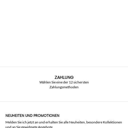
ZAHLUNG
Wählen Sie eine der 12 sichersten
Zahlungsmethoden
NEUHEITEN UND PROMOTIONEN
Melden Sie ich jetzt an und erhalten Sie alle Neuheiten, besondere Kollektionen
und an Sie gewidmete Angebote.