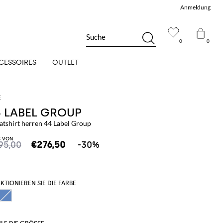
Anmeldung
Suche
0
0
CESSOIRES
OUTLET
4 LABEL GROUP
atshirt herren 44 Label Group
S VON
95,00
€276,50
-30%
KTIONIEREN SIE DIE FARBE