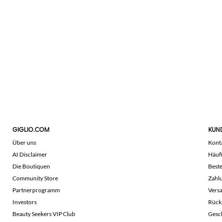
GIGLIO.COM
KUN
Über uns
Kont
AI Disclaimer
Häuf
Die Boutiquen
Beste
Community Store
Zahl
Partnerprogramm
Vers
Investors
Rück
Beauty Seekers VIP Club
Gesc