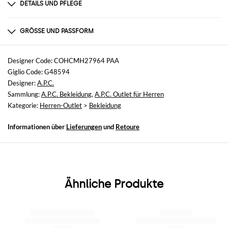
DETAILS UND PFLEGE
Zusammensetzung
COTTON
GRÖSSE UND PASSFORM
Größen
nicht verfügbar
Designer Code: COHCMH27964 PAA
Giglio Code: G48594
Größe und Passform
Designer:
A.P.C.
Relaxed-Fit
Sammlung:
A.P.C. Bekleidung
,
A.P.C. Outlet für Herren
Kategorie:
Herren-Outlet
>
Bekleidung
Informationen über
Lieferungen
und
Retoure
Ähnliche Produkte