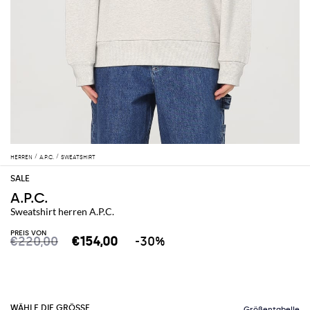
HERREN
A.P.C.
SWEATSHIRT
A.P.C.
Sweatshirt herren A.P.C.
PREIS VON
€220,00
€154,00
-30%
WÄHLE DIE GRÖSSE