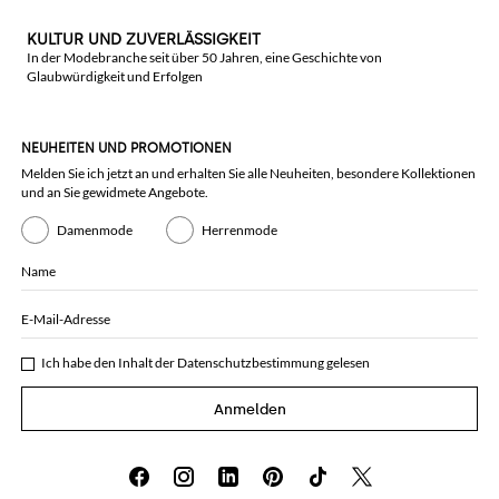
KULTUR UND ZUVERLÄSSIGKEIT
In der Modebranche seit über 50 Jahren, eine Geschichte von
Glaubwürdigkeit und Erfolgen
NEUHEITEN UND PROMOTIONEN
Melden Sie ich jetzt an und erhalten Sie alle Neuheiten, besondere Kollektionen
und an Sie gewidmete Angebote.
Damenmode
Herrenmode
Name
E-Mail-Adresse
Ich habe den Inhalt der
Datenschutzbestimmung
gelesen
Anmelden