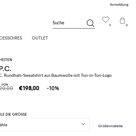
Anmeldung
Suche
0
0
CESSOIRES
OUTLET
P.C.
.C. Rundhals-Sweatshirt aus Baumwolle mit Ton-in-Ton-Logo
S VON
20,00
€198,00
-10%
LE DIE GRÖSSE