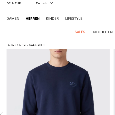
DEU - EUR
Deutsch
Italiano
English
DAMEN
HERREN
KINDER
LIFESTYLE
Français
Español
中文
SALES
NEUHEITEN
日本語
한국어
HERREN
A.P.C.
SWEATSHIRT
Русский
New
Ganze
Alle
Alle
Alle
Alle
Alle
Alle
Alle
Alle
Alle
Alle
Alle
Alle
Alle
Alle
Alle
Ganzes
Arrivals
Bekleidung
Taschen
Schuhe
Accessoires
anzeigen
anzeigen
anzeigen
anzeigen
anzeigen
anzeigen
anzeigen
anzeigen
anzeigen
anzeigen
anzeigen
anzeigen
Outlet
Herren
Anzug
Dokumententaschen
Espadrillas
Kosmetikkoffer
Dsquared2
Polos
Portmonnaies
New
Adidas
Alexander
Acne
Balmain
Acne
Bottega
Emporio
Alexander
Adidas
Balenciaga
Carhartt
Accessoires
Jw
Ferragamo
Marni
Moderne
Balance
Blazers
Gürteltaschen
Mokassins
Brillen
Etro
Pullover
Schals
McQueen
Studios
Studios
Veneta
Armani
McQueen
WIP
Anderson
Schneiderkunst
Alexander
Burberry
Asics
Bottega
Bekleidung
Gucci
New
Versace
Bademode
Koffer
Sandalen
Fliegen
Fay
Shorts
Schlüsselanhänger
McQueen
Balmain
Adidas
Barbour
Burberry
Jacquemus
Bottega
Veneta
Emporio
Loewe
Balance
Modernes
Jeans
Etro
Autry
Schuhe
Loewe
Hemden
Rucksäcke
Pantoletten
Gürtel
Emporio
Sweatshirts
Schmuck
Veneta
Armani
Erbe
Couture
Brunello
Bottega
Barbour
Carhartt
Etro
JW
Burberry
Maison
Off-
Fendi
Birkenstock
Taschen
Maison
Armani
Mäntel
Umhängetaschen
Schnürschuhe
Hüte
T-Shirts
Seidentücher
Cucinelli
Veneta
WIP
Anderson
Dolce &
Golden
Margiela
White
High-
Belstaff
Fendi
Fendi
Margiela
Saint
Golden
und
und
Gabbana
Goose
Performance-
Hosen
Tasche
Sneakers
Socken
Diesel
Brunello
Diesel
Marni
New
Our
C.P.
Laurent
Jil
Goose
Gucci
Saint
Mützen
Tanktops
Sneakers
Cucinelli
Ferragamo
Jacquemus
Balance
Legacy
Jacken
Stiefeletten
Uhren
Dolce &
Company
Dsquared2
Sander
Rains
Laurent
Thom
Hogan
Ferragamo
Trenchcoats
Signature-
Gabbana
Burberry
Gucci
New
Nike
Polo
Jeans
Carhartt
Browne
Emporio
Saint
The
Thom
und
Oberbekleidung
Marni
Saint
Era
Ralph