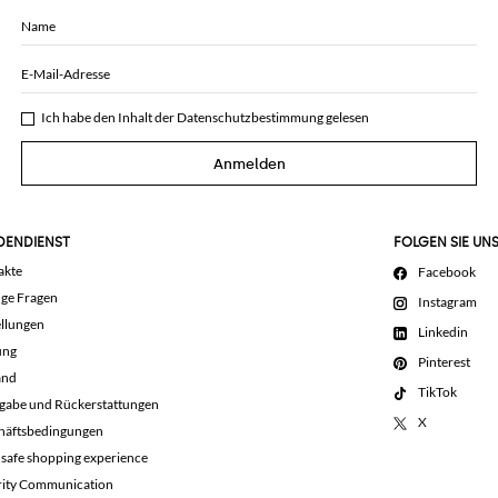
Name
E-Mail-Adresse
Ich habe den Inhalt der
Datenschutzbestimmung
gelesen
Anmelden
DENDIENST
FOLGEN SIE UN
akte
Facebook
ige Fragen
Instagram
llungen
Linkedin
ung
Pinterest
and
TikTok
gabe und Rückerstattungen
X
häftsbedingungen
 safe shopping experience
rity Communication