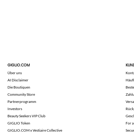
GIGLIO.COM
KUN
Über uns
Kont
AI Disclaimer
Häuf
Die Boutiquen
Beste
Community Store
Zahl
Partnerprogramm
Vers
Investors
Rück
Beauty Seekers VIP Club
Gesc
GIGLIO Token
For a
GIGLIO.COM x Vestiaire Collective
Secu