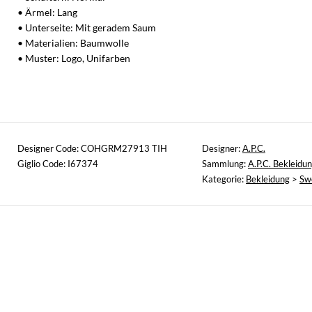
• Ärmel: Lang
• Unterseite: Mit geradem Saum
• Materialien: Baumwolle
• Muster: Logo, Unifarben
Designer Code: COHGRM27913 TIH
Designer:
A.P.C.
Giglio Code: I67374
Sammlung:
A.P.C. Bekleidu
Kategorie:
Bekleidung
>
Sw