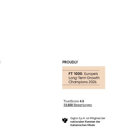
S
PROUDLY
Giglio S.p.A. ist Mitglied der
nationalen Kammer der
italienischen Mode