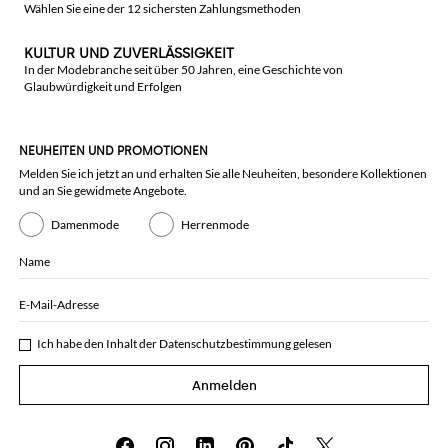
Wählen Sie eine der 12 sichersten Zahlungsmethoden
KULTUR UND ZUVERLÄSSIGKEIT
In der Modebranche seit über 50 Jahren, eine Geschichte von
Glaubwürdigkeit und Erfolgen
NEUHEITEN UND PROMOTIONEN
Melden Sie ich jetzt an und erhalten Sie alle Neuheiten, besondere Kollektionen
und an Sie gewidmete Angebote.
Damenmode
Herrenmode
Name
E-Mail-Adresse
Ich habe den Inhalt der
Datenschutzbestimmung
gelesen
Anmelden