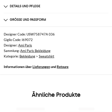
DETAILS UND PFLEGE
Zusammensetzung
COTTON
GRÖSSE UND PASSFORM
Größen
nicht verfügbar
Designer Code: USW758747A 036
Giglio Code: I69072
Größe und Passform
Designer:
Ami Paris
Relaxed-Fit
Sammlung:
Ami Paris Bekleidung
Kategorie:
Bekleidung
>
Sweatshirt
Informationen über
Lieferungen
und
Retoure
Ähnliche Produkte