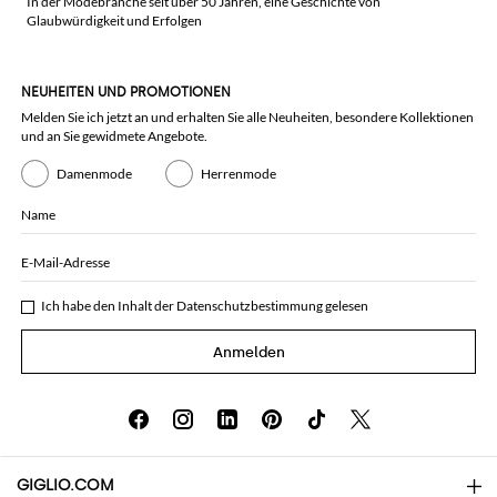
In der Modebranche seit über 50 Jahren, eine Geschichte von
Glaubwürdigkeit und Erfolgen
NEUHEITEN UND PROMOTIONEN
Melden Sie ich jetzt an und erhalten Sie alle Neuheiten, besondere Kollektionen
und an Sie gewidmete Angebote.
Damenmode
Herrenmode
Name
E-Mail-Adresse
Ich habe den Inhalt der
Datenschutzbestimmung
gelesen
Anmelden
GIGLIO.COM