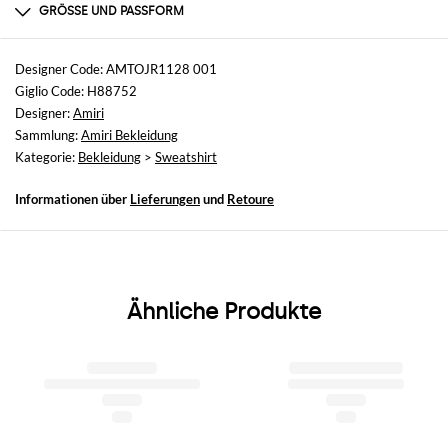
100% cotton
GRÖSSE UND PASSFORM
Größen
nicht verfügbar
Designer Code: AMTOJR1128 001
Giglio Code: H88752
Größe und Passform
Designer:
Amiri
Relaxed-Fit
Sammlung:
Amiri Bekleidung
Kategorie:
Bekleidung
>
Sweatshirt
Informationen über
Lieferungen
und
Retoure
Ähnliche Produkte