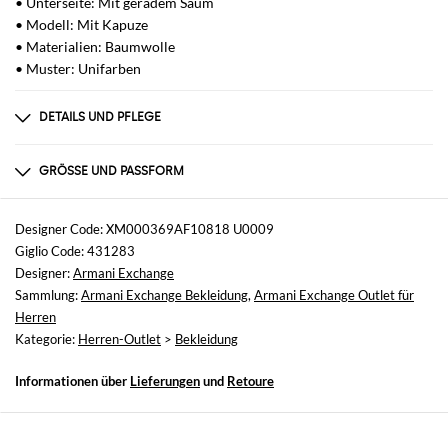
• Unterseite: Mit geradem Saum
• Modell: Mit Kapuze
• Materialien: Baumwolle
• Muster: Unifarben
DETAILS UND PFLEGE
Zusammensetzung
79% COTTON, 17% POLYESTER, 4% ELASTANE
GRÖSSE UND PASSFORM
Größen
nicht verfügbar
Designer Code: XM000369AF10818 U0009
Giglio Code: 431283
Größe und Passform
Designer:
Armani Exchange
Relaxed-Fit
Sammlung:
Armani Exchange Bekleidung
,
Armani Exchange Outlet für
Herren
Kategorie:
Herren-Outlet
>
Bekleidung
Informationen über
Lieferungen
und
Retoure