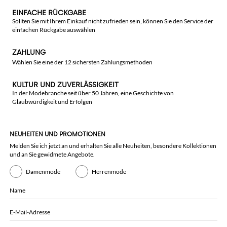
EINFACHE RÜCKGABE
Sollten Sie mit Ihrem Einkauf nicht zufrieden sein, können Sie den Service der
einfachen Rückgabe auswählen
ZAHLUNG
Wählen Sie eine der 12 sichersten Zahlungsmethoden
KULTUR UND ZUVERLÄSSIGKEIT
In der Modebranche seit über 50 Jahren, eine Geschichte von
Glaubwürdigkeit und Erfolgen
NEUHEITEN UND PROMOTIONEN
Melden Sie ich jetzt an und erhalten Sie alle Neuheiten, besondere Kollektionen
und an Sie gewidmete Angebote.
Damenmode
Herrenmode
Name
E-Mail-Adresse