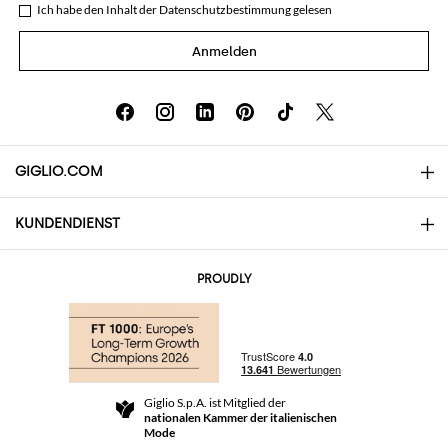
Ich habe den Inhalt der
Datenschutzbestimmung
gelesen
Anmelden
GIGLIO.COM
KUNDENDIENST
Über uns
Kontakte
AI Disclaimer
PROUDLY
Häufige Fragen
Bestellungen
Die Boutiquen
Zahlung
Versand
Community Store
Rückgabe und Rückerstattungen
Giglio S.p.A. ist Mitglied der
Geschäftsbedingungen
nationalen Kammer der italienischen
For a safe shopping experience
Partnerprogramm
Mode