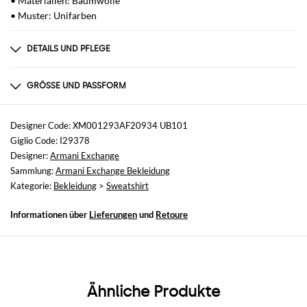
• Materialien: Baumwolle
• Muster: Unifarben
DETAILS UND PFLEGE
Zusammensetzung
_
GRÖSSE UND PASSFORM
Größen
nicht verfügbar
Designer Code: XM001293AF20934 UB101
Giglio Code: I29378
Größe und Passform
Designer:
Armani Exchange
Normale Passform
Sammlung:
Armani Exchange Bekleidung
Kategorie:
Bekleidung
>
Sweatshirt
Informationen über
Lieferungen
und
Retoure
Ähnliche Produkte