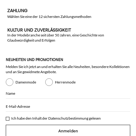
ZAHLUNG
Wählen Sie eine der 12 sichersten Zahlungsmethoden
KULTUR UND ZUVERLÄSSIGKEIT
In der Modebranche seit über 50 Jahren, eine Geschichte von
Glaubwürdigkeit und Erfolgen
NEUHEITEN UND PROMOTIONEN
Melden Sie ich jetzt an und erhalten Sie alle Neuheiten, besondere Kollektionen
und an Sie gewidmete Angebote.
Damenmode
Herrenmode
Name
E-Mail-Adresse
Ich habe den Inhalt der
Datenschutzbestimmung
gelesen
Anmelden