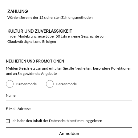
ZAHLUNG
Wählen Sie eine der 12 sichersten Zahlungsmethoden
KULTUR UND ZUVERLÄSSIGKEIT
In der Modebranche seit über 50 Jahren, eine Geschichte von
Glaubwürdigkeit und Erfolgen
NEUHEITEN UND PROMOTIONEN
Melden Sie ich jetzt an und erhalten Sie alle Neuheiten, besondere Kollektionen
und an Sie gewidmete Angebote.
Damenmode
Herrenmode
Name
E-Mail-Adresse
Ich habe den Inhalt der
Datenschutzbestimmung
gelesen
Anmelden