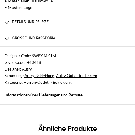
• Materialien: Baumwolle
• Muster: Logo
DETAILS UND PFLEGE
Zusammensetzung
100% COTTON
GRÖSSE UND PASSFORM
Größen
nicht verfügbar
Designer Code: SWPX MK1M
Giglio Code: H43418
Größe und Passform
Designer:
Autry
Relaxed-Fit
Sammlung:
Autry Bekleidung
,
Autry Outlet für Herren
Kategorie:
Herren-Outlet
>
Bekleidung
Informationen über
Lieferungen
und
Retoure
Ähnliche Produkte