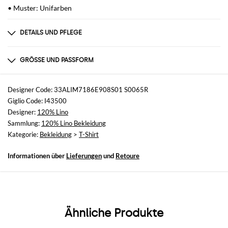
• Muster: Unifarben
DETAILS UND PFLEGE
Zusammensetzung
nicht verfügbar
GRÖSSE UND PASSFORM
Größen
nicht verfügbar
Designer Code: 33ALIM7186E908S01 S0065R
Giglio Code: I43500
Größe und Passform
Designer:
120% Lino
Normale Passform
Sammlung:
120% Lino Bekleidung
Kategorie:
Bekleidung
>
T-Shirt
Informationen über
Lieferungen
und
Retoure
Ähnliche Produkte