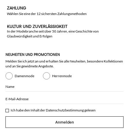
ZAHLUNG
Wählen Sie eine der 12 sichersten Zahlungsmethoden
KULTUR UND ZUVERLÄSSIGKEIT
In der Modebranche seit über 50 Jahren, eine Geschichte von
Glaubwürdigkeit und Erfolgen
NEUHEITEN UND PROMOTIONEN
Melden Sie ich jetzt an und erhalten Sie alle Neuheiten, besondere Kollektionen
und an Sie gewidmete Angebote.
Damenmode
Herrenmode
Name
E-Mail-Adresse
Ich habe den Inhalt der
Datenschutzbestimmung
gelesen
Anmelden