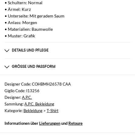
• Schultern: Normal
• Ärmel: Kurz
• Unterseite: Mit geradem Saum
• Anlass: Morgen
• Materialien: Baumwolle
• Muster: Grafik
DETAILS UND PFLEGE
Zusammensetzung
100%CO
GRÖSSE UND PASSFORM
Größen
nicht verfügbar
Designer Code: COHBMH26578 CAA
Giglio Code: I13256
Größe und Passform
Designer:
A.P.C.
Normale Passform
Sammlung:
A.P.C. Bekleidung
Kategorie:
Bekleidung
>
T-Shirt
Informationen über
Lieferungen
und
Retoure