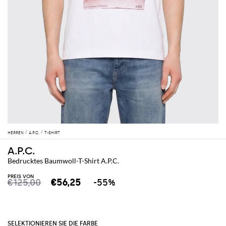
HERREN
A.P.C.
T-SHIRT
A.P.C.
Bedrucktes Baumwoll-T-Shirt A.P.C.
PREIS VON
€125,00
€56,25
-55%
SELEKTIONIEREN SIE DIE FARBE