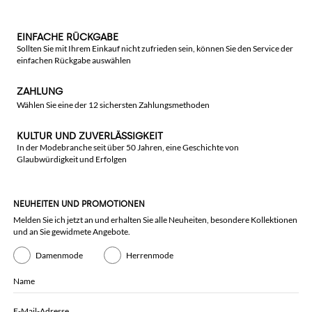
EINFACHE RÜCKGABE
Sollten Sie mit Ihrem Einkauf nicht zufrieden sein, können Sie den Service der
einfachen Rückgabe auswählen
ZAHLUNG
Wählen Sie eine der 12 sichersten Zahlungsmethoden
KULTUR UND ZUVERLÄSSIGKEIT
In der Modebranche seit über 50 Jahren, eine Geschichte von
Glaubwürdigkeit und Erfolgen
NEUHEITEN UND PROMOTIONEN
Melden Sie ich jetzt an und erhalten Sie alle Neuheiten, besondere Kollektionen
und an Sie gewidmete Angebote.
Damenmode
Herrenmode
Name
E-Mail-Adresse