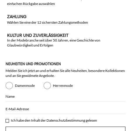
einfachen Rückgabe auswählen
ZAHLUNG
Wählen Sie eine der 12 sichersten Zahlungsmethoden
KULTUR UND ZUVERLÄSSIGKEIT
In der Modebranche seit über 50 Jahren, eine Geschichte von
Glaubwürdigkeit und Erfolgen
NEUHEITEN UND PROMOTIONEN
Melden Sie ich jetzt an und erhalten Sie alle Neuheiten, besondere Kollektionen
und an Sie gewidmete Angebote.
Damenmode
Herrenmode
Name
E-Mail-Adresse
Ich habe den Inhalt der
Datenschutzbestimmung
gelesen