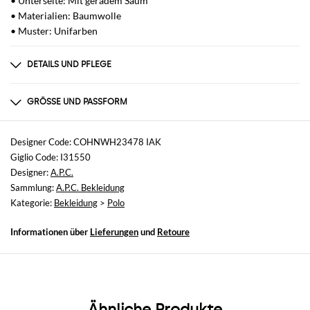
• Unterseite: Mit geradem Saum
• Materialien: Baumwolle
• Muster: Unifarben
DETAILS UND PFLEGE
Zusammensetzung
AF
GRÖSSE UND PASSFORM
Größen
nicht verfügbar
Designer Code: COHNWH23478 IAK
Giglio Code: I31550
Größe und Passform
Designer:
A.P.C.
Normale Passform
Sammlung:
A.P.C. Bekleidung
Kategorie:
Bekleidung
>
Polo
Informationen über
Lieferungen
und
Retoure
Ähnliche Produkte