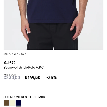
HERREN
A.P.C.
POLO
A.P.C.
Baumwollstrick-Polo A.P.C.
PREIS VON
€230,00
€149,50
-35%
SELEKTIONIEREN SIE DIE FARBE