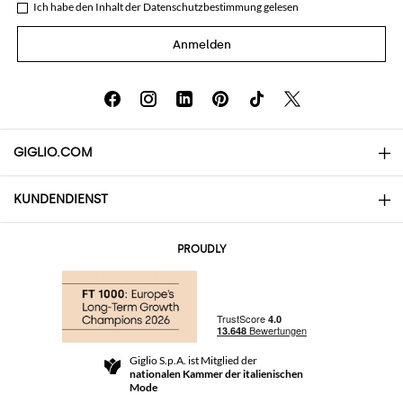
Ich habe den Inhalt der
Datenschutzbestimmung
gelesen
Anmelden
GIGLIO.COM
KUNDENDIENST
Über uns
Kontakte
AI Disclaimer
PROUDLY
Häufige Fragen
Bestellungen
Die Boutiquen
Zahlung
Versand
Community Store
Rückgabe und Rückerstattungen
Giglio S.p.A. ist Mitglied der
Geschäftsbedingungen
nationalen Kammer der italienischen
For a safe shopping experience
Partnerprogramm
Mode