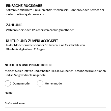
EINFACHE RÜCKGABE
Sollten Sie mit Ihrem Einkauf nicht zufrieden sein, können Sie den Service der
einfachen Rückgabe auswählen
ZAHLUNG
Wählen Sie eine der 12 sichersten Zahlungsmethoden
KULTUR UND ZUVERLÄSSIGKEIT
In der Modebranche seit über 50 Jahren, eine Geschichte von
Glaubwürdigkeit und Erfolgen
NEUHEITEN UND PROMOTIONEN
Melden Sie ich jetzt an und erhalten Sie alle Neuheiten, besondere Kollektionen
und an Sie gewidmete Angebote.
Damenmode
Herrenmode
Name
E-Mail-Adresse