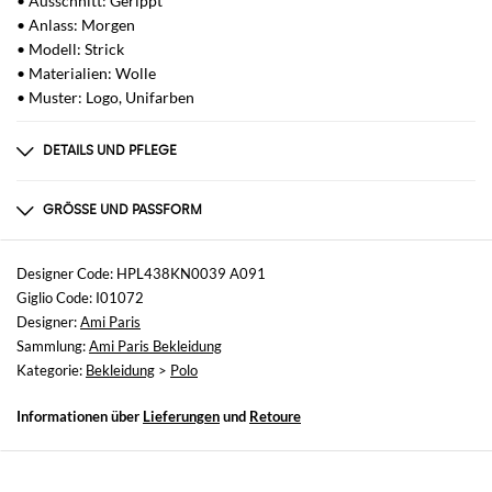
• Ausschnitt: Gerippt
• Anlass: Morgen
• Modell: Strick
• Materialien: Wolle
• Muster: Logo, Unifarben
DETAILS UND PFLEGE
Zusammensetzung
nicht verfügbar
GRÖSSE UND PASSFORM
Größen
nicht verfügbar
Designer Code: HPL438KN0039 A091
Giglio Code: I01072
Größe und Passform
Designer:
Ami Paris
Normale Passform
Sammlung:
Ami Paris Bekleidung
Kategorie:
Bekleidung
>
Polo
Informationen über
Lieferungen
und
Retoure