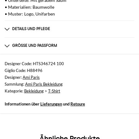
• Unterseite: Mit geradem Saum
• Materialien: Baumwolle
• Muster: Logo, Unifarben
DETAILS UND PFLEGE
Zusammensetzung
100CO
GRÖSSE UND PASSFORM
Größen
nicht verfügbar
Designer Code: HTS346724 100
Giglio Code: H88496
Größe und Passform
Designer:
Ami Paris
Normale Passform
Sammlung:
Ami Paris Bekleidung
Kategorie:
Bekleidung
>
T-Shirt
Informationen über
Lieferungen
und
Retoure
Ähnliche Produkte