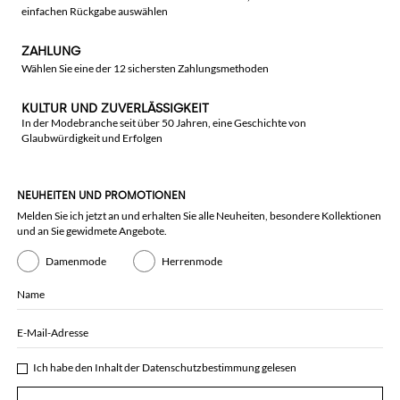
einfachen Rückgabe auswählen
ZAHLUNG
Wählen Sie eine der 12 sichersten Zahlungsmethoden
KULTUR UND ZUVERLÄSSIGKEIT
In der Modebranche seit über 50 Jahren, eine Geschichte von
Glaubwürdigkeit und Erfolgen
NEUHEITEN UND PROMOTIONEN
Melden Sie ich jetzt an und erhalten Sie alle Neuheiten, besondere Kollektionen
und an Sie gewidmete Angebote.
Damenmode
Herrenmode
Name
E-Mail-Adresse
Ich habe den Inhalt der
Datenschutzbestimmung
gelesen