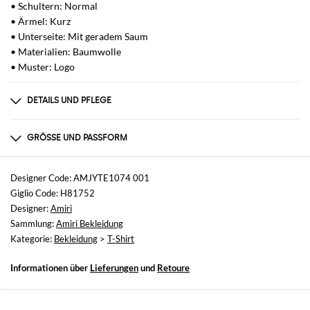
• Schultern: Normal
• Ärmel: Kurz
• Unterseite: Mit geradem Saum
• Materialien: Baumwolle
• Muster: Logo
DETAILS UND PFLEGE
Zusammensetzung
100% cotton
GRÖSSE UND PASSFORM
Größen
nicht verfügbar
Designer Code: AMJYTE1074 001
Giglio Code: H81752
Größe und Passform
Designer:
Amiri
Normale Passform
Sammlung:
Amiri Bekleidung
Kategorie:
Bekleidung
>
T-Shirt
Informationen über
Lieferungen
und
Retoure