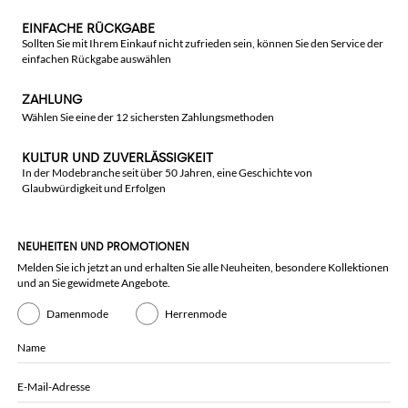
EINFACHE RÜCKGABE
Sollten Sie mit Ihrem Einkauf nicht zufrieden sein, können Sie den Service der
einfachen Rückgabe auswählen
ZAHLUNG
Wählen Sie eine der 12 sichersten Zahlungsmethoden
KULTUR UND ZUVERLÄSSIGKEIT
In der Modebranche seit über 50 Jahren, eine Geschichte von
Glaubwürdigkeit und Erfolgen
NEUHEITEN UND PROMOTIONEN
Melden Sie ich jetzt an und erhalten Sie alle Neuheiten, besondere Kollektionen
und an Sie gewidmete Angebote.
Damenmode
Herrenmode
Name
E-Mail-Adresse