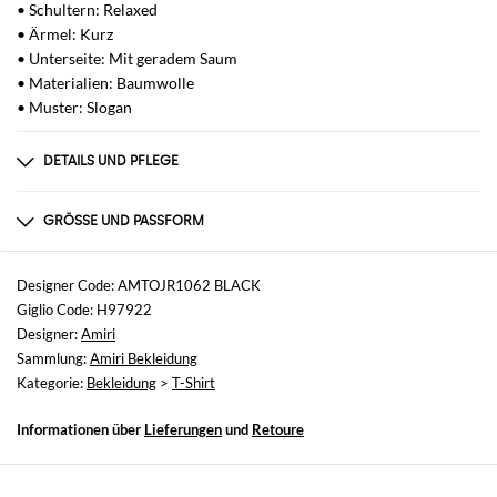
• Schultern: Relaxed
• Ärmel: Kurz
• Unterseite: Mit geradem Saum
• Materialien: Baumwolle
• Muster: Slogan
DETAILS UND PFLEGE
Zusammensetzung
100% CO
GRÖSSE UND PASSFORM
Größen
nicht verfügbar
Designer Code: AMTOJR1062 BLACK
Giglio Code: H97922
Größe und Passform
Designer:
Amiri
Normale Passform
Sammlung:
Amiri Bekleidung
Kategorie:
Bekleidung
>
T-Shirt
Informationen über
Lieferungen
und
Retoure