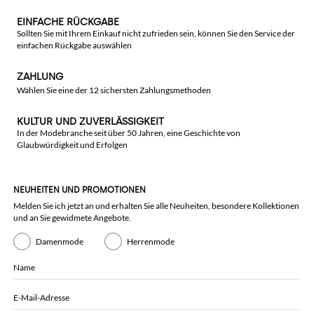
EINFACHE RÜCKGABE
Sollten Sie mit Ihrem Einkauf nicht zufrieden sein, können Sie den Service der
einfachen Rückgabe auswählen
ZAHLUNG
Wählen Sie eine der 12 sichersten Zahlungsmethoden
KULTUR UND ZUVERLÄSSIGKEIT
In der Modebranche seit über 50 Jahren, eine Geschichte von
Glaubwürdigkeit und Erfolgen
NEUHEITEN UND PROMOTIONEN
Melden Sie ich jetzt an und erhalten Sie alle Neuheiten, besondere Kollektionen
und an Sie gewidmete Angebote.
Damenmode
Herrenmode
Name
E-Mail-Adresse