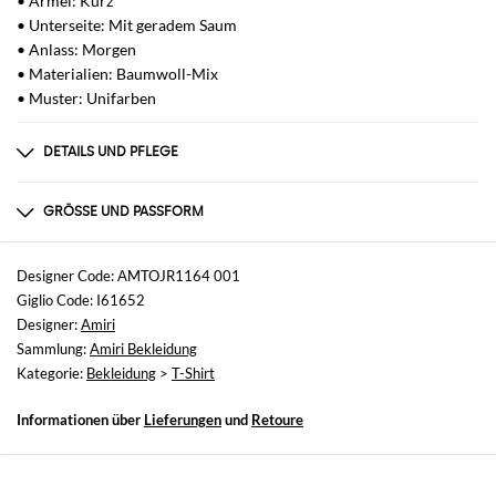
• Ärmel: Kurz
• Unterseite: Mit geradem Saum
• Anlass: Morgen
• Materialien: Baumwoll-Mix
• Muster: Unifarben
DETAILS UND PFLEGE
Zusammensetzung
Cotton | 50% COTTON 50% MODAL
GRÖSSE UND PASSFORM
Größen
nicht verfügbar
Designer Code: AMTOJR1164 001
Giglio Code: I61652
Größe und Passform
Designer:
Amiri
Normale Passform
Sammlung:
Amiri Bekleidung
Kategorie:
Bekleidung
>
T-Shirt
Informationen über
Lieferungen
und
Retoure