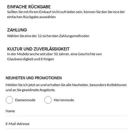
EINFACHE RÜCKGABE
Sollten Sie mit Ihrem Einkauf nicht zufrieden sein, können Sie den Service der
einfachen Rückgabe auswählen
ZAHLUNG
Wählen Sie eine der 12 sichersten Zahlungsmethoden
KULTUR UND ZUVERLÄSSIGKEIT
In der Modebranche seit über 50 Jahren, eine Geschichte von
Glaubwürdigkeit und Erfolgen
NEUHEITEN UND PROMOTIONEN
Melden Sie ich jetzt an und erhalten Sie alle Neuheiten, besondere Kollektionen
und an Sie gewidmete Angebote.
Damenmode
Herrenmode
Name
E-Mail-Adresse