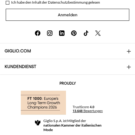
Ich habe den Inhalt der
Datenschutzbestimmung
gelesen
Anmelden
GIGLIO.COM
KUNDENDIENST
Über uns
Kontakte
AI Disclaimer
PROUDLY
Häufige Fragen
Bestellungen
Die Boutiquen
Zahlung
Versand
Community Store
Rückgabe und Rückerstattungen
Giglio S.p.A. ist Mitglied der
Geschäftsbedingungen
nationalen Kammer der italienischen
For a safe shopping experience
Partnerprogramm
Mode