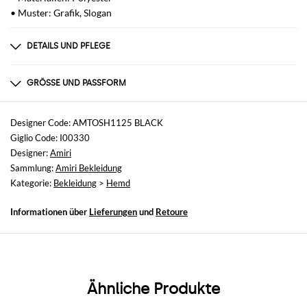
• Muster: Grafik, Slogan
DETAILS UND PFLEGE
Zusammensetzung
100% POLYESTER
GRÖSSE UND PASSFORM
Größen
nicht verfügbar
Designer Code: AMTOSH1125 BLACK
Giglio Code: I00330
Größe und Passform
Designer:
Amiri
Normale Passform
Sammlung:
Amiri Bekleidung
Kategorie:
Bekleidung
>
Hemd
Informationen über
Lieferungen
und
Retoure
Ähnliche Produkte