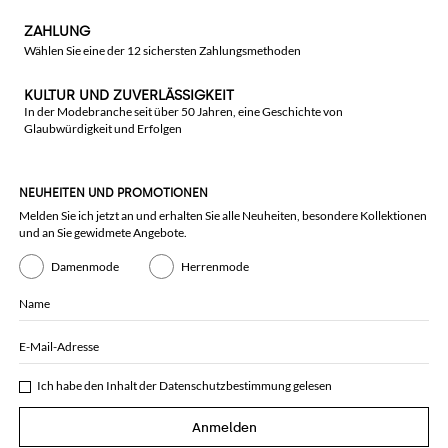
ZAHLUNG
Wählen Sie eine der 12 sichersten Zahlungsmethoden
KULTUR UND ZUVERLÄSSIGKEIT
In der Modebranche seit über 50 Jahren, eine Geschichte von
Glaubwürdigkeit und Erfolgen
NEUHEITEN UND PROMOTIONEN
Melden Sie ich jetzt an und erhalten Sie alle Neuheiten, besondere Kollektionen
und an Sie gewidmete Angebote.
Damenmode
Herrenmode
Name
E-Mail-Adresse
Ich habe den Inhalt der
Datenschutzbestimmung
gelesen
Anmelden