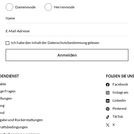
Damenmode
Herrenmode
Name
E-Mail-Adresse
Ich habe den Inhalt der
Datenschutzbestimmung
gelesen
Anmelden
DENDIENST
FOLGEN SIE UN
akte
Facebook
ige Fragen
Instagram
llungen
Linkedin
ung
Pinterest
and
TikTok
gabe und Rückerstattungen
X
häftsbedingungen