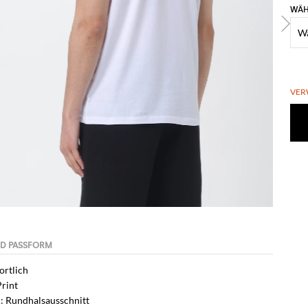
WÄH
VER
portlich
Print
: Rundhalsausschnitt