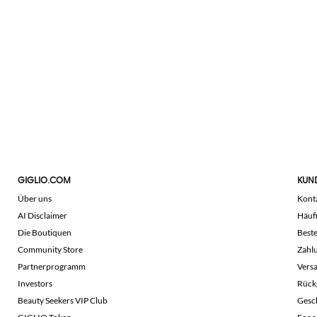
GIGLIO.COM
KUN
Über uns
Kont
AI Disclaimer
Häuf
Die Boutiquen
Beste
Community Store
Zahl
Partnerprogramm
Vers
Investors
Rück
Beauty Seekers VIP Club
Gesc