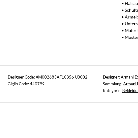
• Halsau
• Schult
• Ärmel:
• Unters
• Materi
• Muster
Designer Code: XM002683AF10356 U0002
Designer:
Armani E
Giglio Code: 440799
Sammlung:
Armani 
Kategorie:
Bekleidu