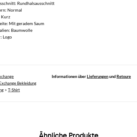
sschnitt: Rundhalsausschnitt
ern: Normal
 Kurz
eite: Mit geradem Saum
alien: Baumwolle
: Logo
xchange
Informationen über
Lieferungen
und
Retoure
Exchange Bekleidung
ng
>
T-Shirt
Ähnliche Produkte