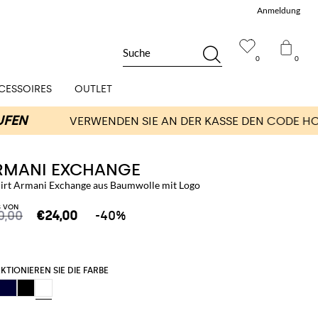
Anmeldung
Suche
0
0
CESSOIRES
OUTLET
RMANI EXCHANGE
hirt Armani Exchange aus Baumwolle mit Logo
S VON
0,00
€24,00
-40%
KTIONIEREN SIE DIE FARBE