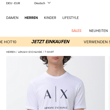
DEU - EUR
Deutsch
Italiano
English
DAMEN
HERREN
KINDER
LIFESTYLE
Français
Español
中文
SALES
NEUHEITEN
日本語
한국어
Русский
HERREN
ARMANI EXCHANGE
T-SHIRT
New
Ganze
Alle
Alle
Alle
Alle
Alle
Alle
Alle
Alle
Alle
Alle
Alle
Alle
Alle
Alle
Alle
Ganzes
Arrivals
Bekleidung
Taschen
Schuhe
Accessoires
anzeigen
anzeigen
anzeigen
anzeigen
anzeigen
anzeigen
anzeigen
anzeigen
anzeigen
anzeigen
anzeigen
anzeigen
Outlet
Herren
Anzug
Dokumententaschen
Espadrillas
Kosmetikkoffer
Dsquared2
Polos
Portmonnaies
New
Adidas
Alexander
Acne
Balmain
Acne
Bottega
Emporio
Alexander
Adidas
Balenciaga
Carhartt
Accessoires
Jw
Ferragamo
Marni
Moderne
Balance
Blazers
Gürteltaschen
Mokassins
Brillen
Etro
Pullover
Schals
McQueen
Studios
Studios
Veneta
Armani
McQueen
WIP
Anderson
Schneiderkunst
Alexander
Burberry
Asics
Bottega
Bekleidung
Gucci
New
Versace
Bademode
Koffer
Sandalen
Fliegen
Fay
Shorts
Schlüsselanhänger
McQueen
Balmain
Adidas
Barbour
Burberry
Jacquemus
Bottega
Veneta
Emporio
Loewe
Balance
Modernes
Jeans
Etro
Autry
Schuhe
Loewe
Hemden
Rucksäcke
Pantoletten
Gürtel
Emporio
Sweatshirts
Schmuck
Veneta
Armani
Erbe
Couture
Brunello
Bottega
Barbour
Carhartt
Etro
JW
Burberry
Maison
Off-
Fendi
Birkenstock
Taschen
Maison
Armani
Mäntel
Umhängetaschen
Schnürschuhe
Hüte
T-Shirts
Seidentücher
Cucinelli
Veneta
WIP
Anderson
Dolce &
Golden
Margiela
White
High-
Belstaff
Fendi
Fendi
Margiela
Saint
Golden
und
und
Gabbana
Goose
Performance-
Hosen
Tasche
Sneakers
Socken
Diesel
Brunello
Diesel
Marni
New
Our
C.P.
Laurent
Jil
Goose
Gucci
Saint
Mützen
Tanktops
Sneakers
Cucinelli
Ferragamo
Jacquemus
Balance
Legacy
Jacken
Stiefeletten
Uhren
Dolce &
Company
Dsquared2
Sander
Rains
Laurent
Thom
Hogan
Ferragamo
Trenchcoats
Signature-
Gabbana
Burberry
Gucci
New
Nike
Polo
Jeans
Carhartt
Browne
Emporio
Saint
The
Thom
und
Oberbekleidung
Marni
Saint
Era
Ralph