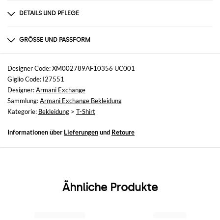
DETAILS UND PFLEGE
Zusammensetzung
CO 100
GRÖSSE UND PASSFORM
Größen
nicht verfügbar
Designer Code: XM002789AF10356 UC001
Giglio Code: I27551
Größe und Passform
Designer:
Armani Exchange
Slim-Fit
Sammlung:
Armani Exchange Bekleidung
Kategorie:
Bekleidung
>
T-Shirt
Informationen über
Lieferungen
und
Retoure
Ähnliche Produkte