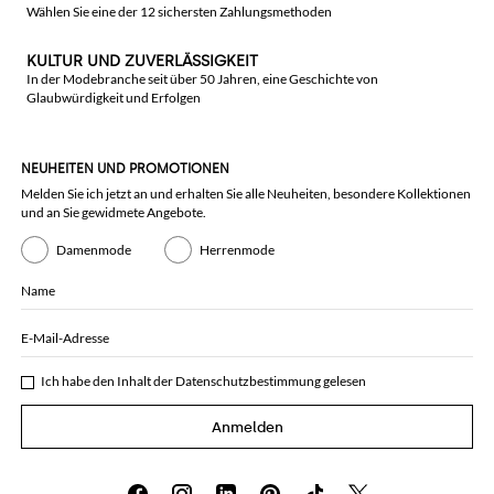
Wählen Sie eine der 12 sichersten Zahlungsmethoden
KULTUR UND ZUVERLÄSSIGKEIT
In der Modebranche seit über 50 Jahren, eine Geschichte von
Glaubwürdigkeit und Erfolgen
NEUHEITEN UND PROMOTIONEN
Melden Sie ich jetzt an und erhalten Sie alle Neuheiten, besondere Kollektionen
und an Sie gewidmete Angebote.
Damenmode
Herrenmode
Name
E-Mail-Adresse
Ich habe den Inhalt der
Datenschutzbestimmung
gelesen
Anmelden