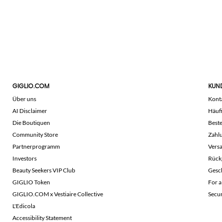
GIGLIO.COM
KUN
Über uns
Kont
AI Disclaimer
Häuf
Die Boutiquen
Beste
Community Store
Zahl
Partnerprogramm
Vers
Investors
Rück
Beauty Seekers VIP Club
Gesc
GIGLIO Token
For a
GIGLIO.COM x Vestiaire Collective
Secu
L'Edicola
Accessibility Statement