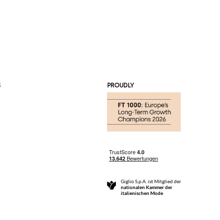
S
PROUDLY
Giglio S.p.A. ist Mitglied der
nationalen Kammer der
italienischen Mode