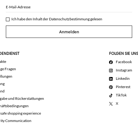
E-Mail-Adresse
Ich habe den Inhalt der
Datenschutzbestimmung
gelesen
Anmelden
DENDIENST
FOLGEN SIE UN
akte
Facebook
ige Fragen
Instagram
llungen
Linkedin
ung
Pinterest
and
TikTok
gabe und Rückerstattungen
X
häftsbedingungen
 safe shopping experience
rity Communication