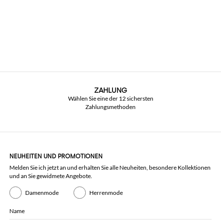
ZAHLUNG
Wählen Sie eine der 12 sichersten
Zahlungsmethoden
NEUHEITEN UND PROMOTIONEN
Melden Sie ich jetzt an und erhalten Sie alle Neuheiten, besondere Kollektionen
und an Sie gewidmete Angebote.
Damenmode
Herrenmode
Name