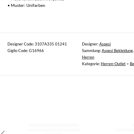
• Muster: Unifarben
Designer Code: 3107A335 01241
Designer:
Aspesi
Giglio Code: G16966
Sammlung:
Aspesi Bekleidung
Herren
Kategorie:
Herren-Outlet
>
Be