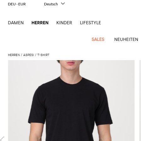
DEU - EUR
Deutsch
Italiano
English
DAMEN
HERREN
KINDER
LIFESTYLE
Français
Español
中文
SALES
NEUHEITEN
日本語
한국어
HERREN
ASPESI
T-SHIRT
Русский
New
Ganze
Alle
Alle
Alle
Alle
Alle
Alle
Alle
Alle
Alle
Alle
Alle
Alle
Alle
Alle
Alle
Ganzes
Arrivals
Bekleidung
Taschen
Schuhe
Accessoires
anzeigen
anzeigen
anzeigen
anzeigen
anzeigen
anzeigen
anzeigen
anzeigen
anzeigen
anzeigen
anzeigen
anzeigen
Outlet
Herren
Anzug
Dokumententaschen
Espadrillas
Kosmetikkoffer
Dsquared2
Polos
Portmonnaies
New
Adidas
Alexander
Acne
Balmain
Acne
Bottega
Emporio
Alexander
Adidas
Balenciaga
Carhartt
Accessoires
Jw
Ferragamo
Marni
Moderne
Balance
Blazers
Gürteltaschen
Mokassins
Brillen
Etro
Pullover
Schals
McQueen
Studios
Studios
Veneta
Armani
McQueen
WIP
Anderson
Schneiderkunst
Alexander
Burberry
Asics
Bottega
Bekleidung
Gucci
New
Versace
Bademode
Koffer
Sandalen
Fliegen
Fay
Shorts
Schlüsselanhänger
McQueen
Balmain
Adidas
Barbour
Burberry
Jacquemus
Bottega
Veneta
Emporio
Loewe
Balance
Modernes
Jeans
Etro
Autry
Schuhe
Loewe
Hemden
Rucksäcke
Pantoletten
Gürtel
Emporio
Sweatshirts
Schmuck
Veneta
Armani
Erbe
Couture
Brunello
Bottega
Barbour
Carhartt
Etro
JW
Burberry
Maison
Off-
Fendi
Birkenstock
Taschen
Maison
Armani
Mäntel
Umhängetaschen
Schnürschuhe
Hüte
T-Shirts
Seidentücher
Cucinelli
Veneta
WIP
Anderson
Dolce &
Golden
Margiela
White
High-
Belstaff
Fendi
Fendi
Margiela
Saint
Golden
und
und
Gabbana
Goose
Performance-
Hosen
Tasche
Sneakers
Socken
Diesel
Brunello
Diesel
Marni
New
Our
C.P.
Laurent
Jil
Goose
Gucci
Saint
Mützen
Tanktops
Sneakers
Cucinelli
Ferragamo
Jacquemus
Balance
Legacy
Jacken
Stiefeletten
Uhren
Dolce &
Company
Dsquared2
Sander
Rains
Laurent
Thom
Hogan
Ferragamo
Trenchcoats
Signature-
Gabbana
Burberry
Gucci
New
Nike
Polo
Jeans
Carhartt
Browne
Emporio
Saint
The
Thom
und
Oberbekleidung
Marni
Saint
Era
Ralph