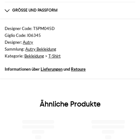
Zusammensetzung
nicht verfügbar
GRÖSSE UND PASSFORM
Größen
nicht verfügbar
Designer Code: TSPM045D
Giglio Code: I06345
Größe und Passform
Designer:
Autry
Normale Passform
Sammlung:
Autry Bekleidung
Kategorie:
Bekleidung
>
T-Shirt
Informationen über
Lieferungen
und
Retoure
Ähnliche Produkte