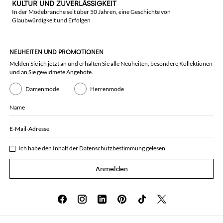
KULTUR UND ZUVERLÄSSIGKEIT
In der Modebranche seit über 50 Jahren, eine Geschichte von
Glaubwürdigkeit und Erfolgen
NEUHEITEN UND PROMOTIONEN
Melden Sie ich jetzt an und erhalten Sie alle Neuheiten, besondere Kollektionen
und an Sie gewidmete Angebote.
Damenmode
Herrenmode
Name
E-Mail-Adresse
Ich habe den Inhalt der
Datenschutzbestimmung
gelesen
Anmelden