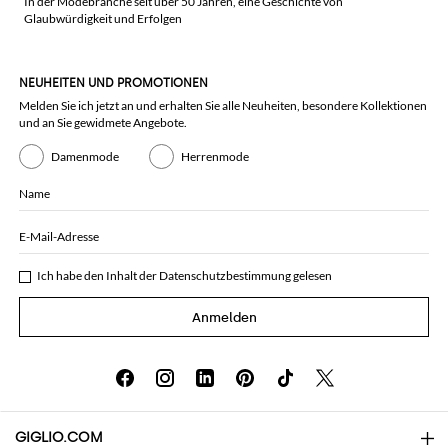
In der Modebranche seit über 50 Jahren, eine Geschichte von
Glaubwürdigkeit und Erfolgen
NEUHEITEN UND PROMOTIONEN
Melden Sie ich jetzt an und erhalten Sie alle Neuheiten, besondere Kollektionen
und an Sie gewidmete Angebote.
Damenmode
Herrenmode
Name
E-Mail-Adresse
Ich habe den Inhalt der
Datenschutzbestimmung
gelesen
Anmelden
GIGLIO.COM