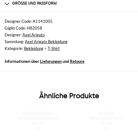
nicht verfügbar
GRÖSSE UND PASSFORM
Größen
nicht verfügbar
Designer Code: A1141005
Giglio Code: H82058
Größe und Passform
Designer:
Axel Arigato
Normale Passform
Sammlung:
Axel Arigato Bekleidung
Kategorie:
Bekleidung
>
T-Shirt
Informationen über
Lieferungen
und
Retoure
Ähnliche Produkte