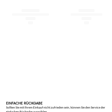
EINFACHE RÜCKGABE
Sollten Sie mit Ihrem Einkauf nicht zufrieden sein, können Sie den Service der
einfachen Rückgabe auswählen