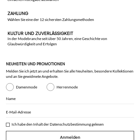
ZAHLUNG
Wählen Sie eine der 12 sichersten Zahlungsmethoden
KULTUR UND ZUVERLÄSSIGKEIT
In der Modebranche seit über 50 Jahren, eine Geschichte von
Glaubwürdigkeit und Erfolgen
NEUHEITEN UND PROMOTIONEN
Melden Sie ich jetzt an und erhalten Sie alle Neuheiten, besondere Kollektionen
und an Sie gewidmete Angebote.
Damenmode
Herrenmode
Name
E-Mail-Adresse
Ich habe den Inhalt der
Datenschutzbestimmung
gelesen
Anmelden