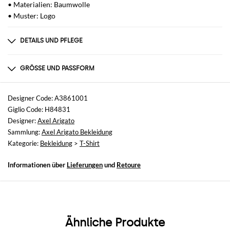
• Materialien: Baumwolle
• Muster: Logo
DETAILS UND PFLEGE
Zusammensetzung
GENERAL COTTON 85 - GENERAL FABRIC 15 -
GRÖSSE UND PASSFORM
Größen
nicht verfügbar
Designer Code: A3861001
Giglio Code: H84831
Größe und Passform
Designer:
Axel Arigato
Relaxed-Fit
Sammlung:
Axel Arigato Bekleidung
Kategorie:
Bekleidung
>
T-Shirt
Informationen über
Lieferungen
und
Retoure
Ähnliche Produkte