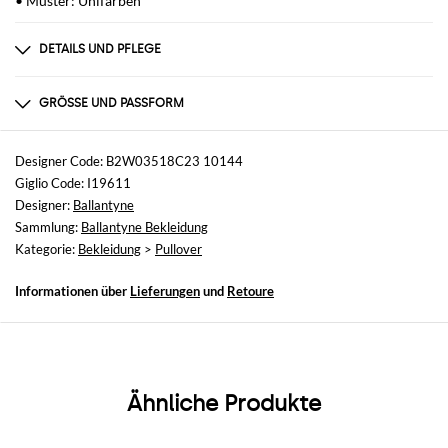
• Muster: Unifarben
DETAILS UND PFLEGE
Zusammensetzung
100% Cotone
GRÖSSE UND PASSFORM
Größen
nicht verfügbar
Designer Code: B2W03518C23 10144
Giglio Code: I19611
Größe und Passform
Designer:
Ballantyne
Slim-Fit
Sammlung:
Ballantyne Bekleidung
Kategorie:
Bekleidung
>
Pullover
Informationen über
Lieferungen
und
Retoure
Ähnliche Produkte