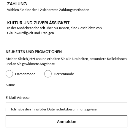
ZAHLUNG
Wählen Sie eine der 12 sichersten Zahlungsmethoden
KULTUR UND ZUVERLÄSSIGKEIT
In der Modebranche seit über 50 Jahren, eine Geschichte von
Glaubwürdigkeit und Erfolgen
NEUHEITEN UND PROMOTIONEN
Melden Sie ich jetzt an und erhalten Sie alle Neuheiten, besondere Kollektionen
und an Sie gewidmete Angebote.
Damenmode
Herrenmode
Name
E-Mail-Adresse
Ich habe den Inhalt der
Datenschutzbestimmung
gelesen
Anmelden