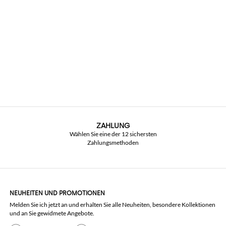
ZAHLUNG
Wählen Sie eine der 12 sichersten
Zahlungsmethoden
NEUHEITEN UND PROMOTIONEN
Melden Sie ich jetzt an und erhalten Sie alle Neuheiten, besondere Kollektionen
und an Sie gewidmete Angebote.