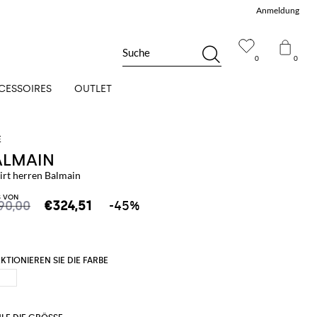
Anmeldung
Suche
0
0
CESSOIRES
OUTLET
ALMAIN
irt herren Balmain
S VON
90,00
€324,51
-45%
KTIONIEREN SIE DIE FARBE