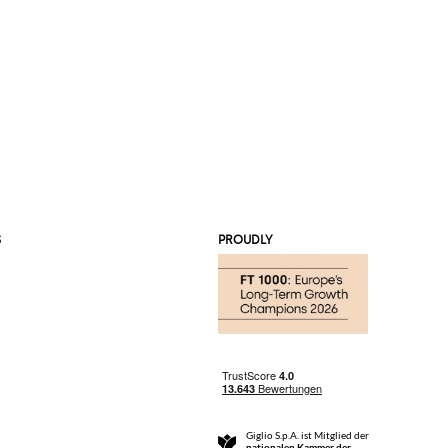
S
PROUDLY
Giglio S.p.A. ist Mitglied der
nationalen Kammer der