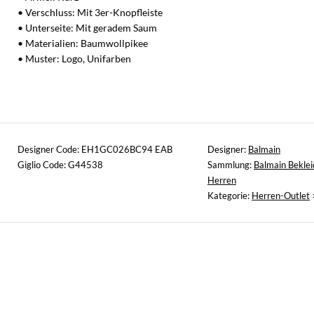
• Verschluss: Mit 3er-Knopfleiste
• Unterseite: Mit geradem Saum
• Materialien: Baumwollpikee
• Muster: Logo, Unifarben
Designer Code: EH1GC026BC94 EAB
Designer:
Balmain
Giglio Code: G44538
Sammlung:
Balmain Bekle
Herren
Kategorie:
Herren-Outlet