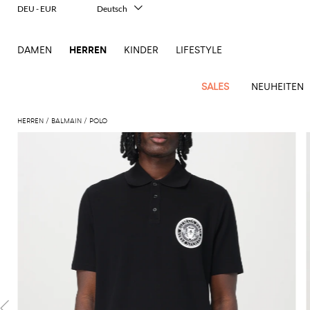
DEU - EUR
Deutsch
Italiano
English
DAMEN
HERREN
KINDER
LIFESTYLE
Français
Español
中文
SALES
NEUHEITEN
日本語
한국어
HERREN
BALMAIN
POLO
Русский
New
Ganze
Alle
Alle
Alle
Alle
Alle
Alle
Alle
Alle
Alle
Alle
Alle
Alle
Alle
Alle
Alle
Ganzes
Arrivals
Bekleidung
Taschen
Schuhe
Accessoires
anzeigen
anzeigen
anzeigen
anzeigen
anzeigen
anzeigen
anzeigen
anzeigen
anzeigen
anzeigen
anzeigen
anzeigen
Outlet
Herren
Anzug
Dokumententaschen
Espadrillas
Kosmetikkoffer
Dsquared2
Polos
Portmonnaies
New
Adidas
Alexander
Acne
Balmain
Acne
Bottega
Emporio
Alexander
Adidas
Balenciaga
Carhartt
Accessoires
Jw
Ferragamo
Marni
Moderne
Balance
Blazers
Gürteltaschen
Mokassins
Brillen
Etro
Pullover
Schals
McQueen
Studios
Studios
Veneta
Armani
McQueen
WIP
Anderson
Schneiderkunst
Alexander
Burberry
Asics
Bottega
Bekleidung
Gucci
New
Versace
Bademode
Koffer
Sandalen
Fliegen
Fay
Shorts
Schlüsselanhänger
McQueen
Balmain
Adidas
Barbour
Burberry
Jacquemus
Bottega
Veneta
Emporio
Loewe
Balance
Modernes
Jeans
Etro
Autry
Schuhe
Loewe
Hemden
Rucksäcke
Pantoletten
Gürtel
Emporio
Sweatshirts
Schmuck
Veneta
Armani
Erbe
Couture
Brunello
Bottega
Barbour
Carhartt
Etro
JW
Burberry
Maison
Off-
Fendi
Birkenstock
Taschen
Maison
Armani
Mäntel
Umhängetaschen
Schnürschuhe
Hüte
T-Shirts
Seidentücher
Cucinelli
Veneta
WIP
Anderson
Dolce &
Golden
Margiela
White
High-
Belstaff
Fendi
Fendi
Margiela
Saint
Golden
und
und
Gabbana
Goose
Performance-
Hosen
Tasche
Sneakers
Socken
Diesel
Brunello
Diesel
Marni
New
Our
C.P.
Laurent
Jil
Goose
Gucci
Saint
Mützen
Tanktops
Sneakers
Cucinelli
Ferragamo
Jacquemus
Balance
Legacy
Jacken
Stiefeletten
Uhren
Dolce &
Company
Dsquared2
Sander
Rains
Laurent
Thom
Hogan
Ferragamo
Trenchcoats
Signature-
Gabbana
Burberry
Gucci
New
Nike
Polo
Jeans
Carhartt
Browne
Emporio
Saint
The
Thom
und
Oberbekleidung
Marni
Saint
Era
Ralph