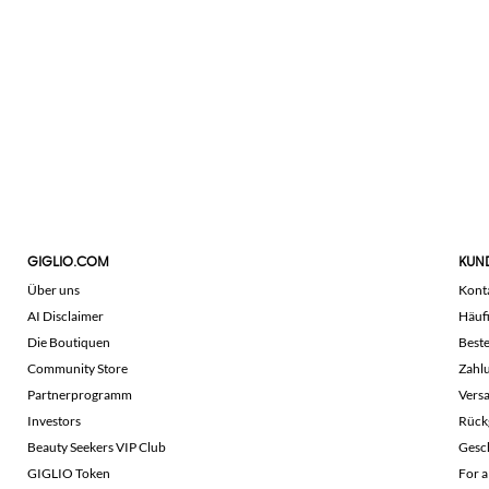
GIGLIO.COM
KUN
Über uns
Kont
AI Disclaimer
Häuf
Die Boutiquen
Beste
Community Store
Zahl
Partnerprogramm
Vers
Investors
Rück
Beauty Seekers VIP Club
Gesc
GIGLIO Token
For a