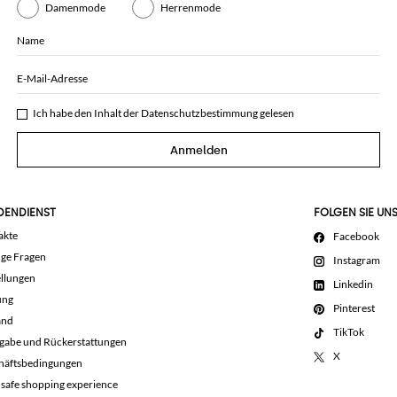
Damenmode
Herrenmode
Name
E-Mail-Adresse
Ich habe den Inhalt der
Datenschutzbestimmung
gelesen
Anmelden
DENDIENST
FOLGEN SIE UN
akte
Facebook
ige Fragen
Instagram
llungen
Linkedin
ung
Pinterest
and
TikTok
gabe und Rückerstattungen
X
häftsbedingungen
 safe shopping experience