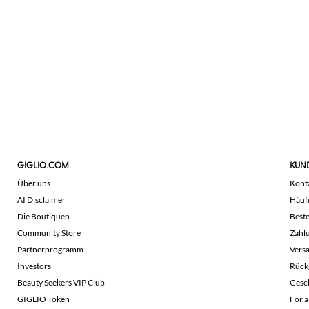
GIGLIO.COM
KUN
Über uns
Kont
AI Disclaimer
Häuf
Die Boutiquen
Beste
Community Store
Zahl
Partnerprogramm
Vers
Investors
Rück
Beauty Seekers VIP Club
Gesc
GIGLIO Token
For a