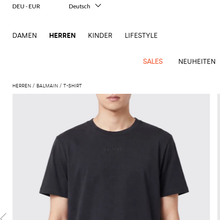
DEU - EUR
Deutsch
Italiano
English
DAMEN
HERREN
KINDER
LIFESTYLE
Français
Español
中文
SALES
NEUHEITEN
日本語
한국어
HERREN
BALMAIN
T-SHIRT
Русский
New
Ganze
Alle
Alle
Alle
Alle
Alle
Alle
Alle
Alle
Alle
Alle
Alle
Alle
Alle
Alle
Alle
Ganzes
Arrivals
Bekleidung
Taschen
Schuhe
Accessoires
anzeigen
anzeigen
anzeigen
anzeigen
anzeigen
anzeigen
anzeigen
anzeigen
anzeigen
anzeigen
anzeigen
anzeigen
Outlet
Herren
Anzug
Dokumententaschen
Espadrillas
Kosmetikkoffer
Dsquared2
Polos
Portmonnaies
New
Adidas
Alexander
Acne
Balmain
Acne
Bottega
Emporio
Alexander
Adidas
Balenciaga
Carhartt
Accessoires
Jw
Ferragamo
Marni
Moderne
Balance
Blazers
Gürteltaschen
Mokassins
Brillen
Etro
Pullover
Schals
McQueen
Studios
Studios
Veneta
Armani
McQueen
WIP
Anderson
Schneiderkunst
Alexander
Burberry
Asics
Bottega
Bekleidung
Gucci
New
Versace
Bademode
Koffer
Sandalen
Fliegen
Fay
Shorts
Schlüsselanhänger
McQueen
Balmain
Adidas
Barbour
Burberry
Jacquemus
Bottega
Veneta
Emporio
Loewe
Balance
Modernes
Jeans
Etro
Autry
Schuhe
Loewe
Hemden
Rucksäcke
Pantoletten
Gürtel
Emporio
Sweatshirts
Schmuck
Veneta
Armani
Erbe
Couture
Brunello
Bottega
Barbour
Carhartt
Etro
JW
Burberry
Maison
Off-
Fendi
Birkenstock
Taschen
Maison
Armani
Mäntel
Umhängetaschen
Schnürschuhe
Hüte
T-Shirts
Seidentücher
Cucinelli
Veneta
WIP
Anderson
Dolce &
Golden
Margiela
White
High-
Belstaff
Fendi
Fendi
Margiela
Saint
Golden
und
und
Gabbana
Goose
Performance-
Hosen
Tasche
Sneakers
Socken
Diesel
Brunello
Diesel
Marni
New
Our
C.P.
Laurent
Jil
Goose
Gucci
Saint
Mützen
Tanktops
Sneakers
Cucinelli
Ferragamo
Jacquemus
Balance
Legacy
Jacken
Stiefeletten
Uhren
Dolce &
Company
Dsquared2
Sander
Rains
Laurent
Thom
Hogan
Ferragamo
Trenchcoats
Signature-
Gabbana
Burberry
Gucci
New
Nike
Polo
Jeans
Carhartt
Browne
Emporio
Saint
The
Thom
und
Oberbekleidung
Marni
Saint
Era
Ralph