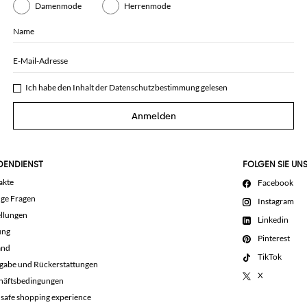
Damenmode
Herrenmode
Name
E-Mail-Adresse
Ich habe den Inhalt der
Datenschutzbestimmung
gelesen
Anmelden
DENDIENST
FOLGEN SIE UN
akte
Facebook
ige Fragen
Instagram
llungen
Linkedin
ung
Pinterest
and
TikTok
gabe und Rückerstattungen
X
häftsbedingungen
 safe shopping experience