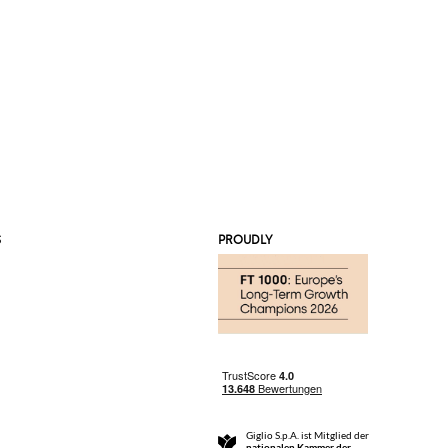
S
PROUDLY
Giglio S.p.A. ist Mitglied der
nationalen Kammer der