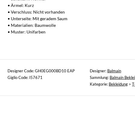
• Ärmel: Kurz
• Verschluss: Nicht vorhanden
• Unterseite: Mit geradem Saum
• Materialien: Baumwolle
• Muster: Unifarben
Designer Code: GH0EG000BD10 EAP
Designer:
Balmain
Giglio Code: I57671
Sammlung:
Balmain Bekle
Kategorie:
Bekleidung
>
T