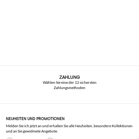
ZAHLUNG
Wählen Sie eine der 12 sichersten
Zahlungsmethoden
NEUHEITEN UND PROMOTIONEN
Melden Sie ich jetzt an und erhalten Sie alle Neuheiten, besondere Kollektionen
und an Sie gewidmete Angebote.