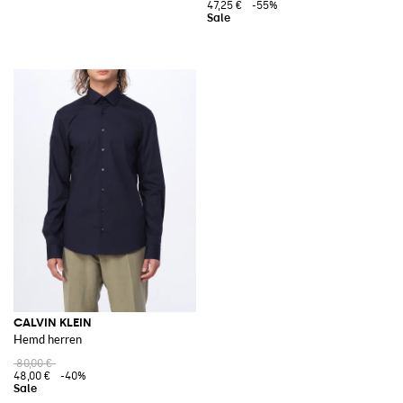
47,25 €
-55%
CALVIN KLEIN
Hemd herren
80,00 €
48,00 €
-40%