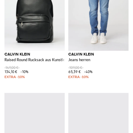
deren Stils, die Notwendigkeit der Praxis und Eleganz des heutigen
Mannes ausdrücken.
Lass auch du dich von der Ausdrucks-Stärke Calvin Klein signiert erobern
und kaufe seine ikonischsten Kleider online auf Giglio.com mit
kostenlosem Versand.
Alles anzeigen
CALVIN KLEIN
CALVIN KLEIN
CALVIN KLEIN
Raised Round Rucksack aus Kunstleder
Jeans herren
149,00 €
109,00 €
134,10 €
-10%
65,39 €
-40%