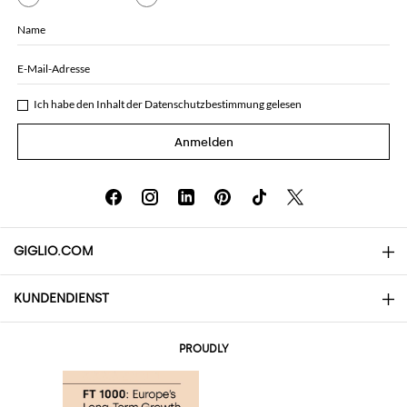
Name
E-Mail-Adresse
Ich habe den Inhalt der
Datenschutzbestimmung
gelesen
Anmelden
GIGLIO.COM
KUNDENDIENST
Über uns
Kontakte
AI Disclaimer
PROUDLY
Häufige Fragen
Bestellungen
Die Boutiquen
Zahlung