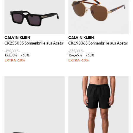
CALVIN KLEIN
CALVIN KLEIN
CK25503S Sonnenbrille aus Acetat Jeans
CK19306S Sonnenbrille aus Acetat un
190,00 €
235,00 €
133,00 €
-30%
164,49 €
-30%