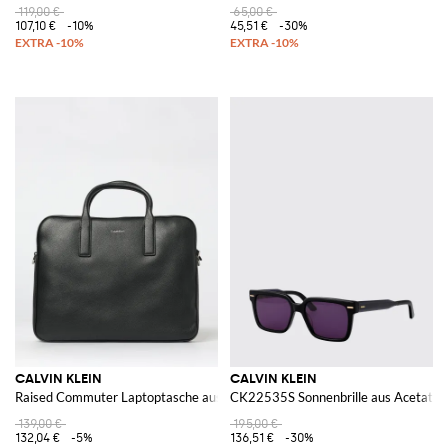
119,00 €
65,00 €
107,10 €
-10%
45,51 €
-30%
CALVIN KLEIN
CALVIN KLEIN
Raised Commuter Laptoptasche aus genarbtem Kunstleder
CK22535S Sonnenbrille aus Acetat
139,00 €
195,00 €
132,04 €
-5%
136,51 €
-30%