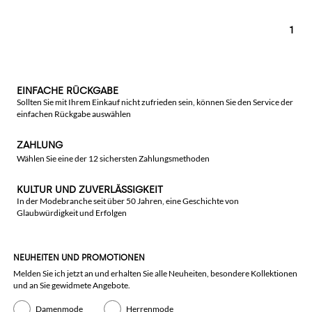
1
EINFACHE RÜCKGABE
Sollten Sie mit Ihrem Einkauf nicht zufrieden sein, können Sie den Service der
einfachen Rückgabe auswählen
ZAHLUNG
Wählen Sie eine der 12 sichersten Zahlungsmethoden
KULTUR UND ZUVERLÄSSIGKEIT
In der Modebranche seit über 50 Jahren, eine Geschichte von
Glaubwürdigkeit und Erfolgen
NEUHEITEN UND PROMOTIONEN
Melden Sie ich jetzt an und erhalten Sie alle Neuheiten, besondere Kollektionen
und an Sie gewidmete Angebote.
Damenmode
Herrenmode