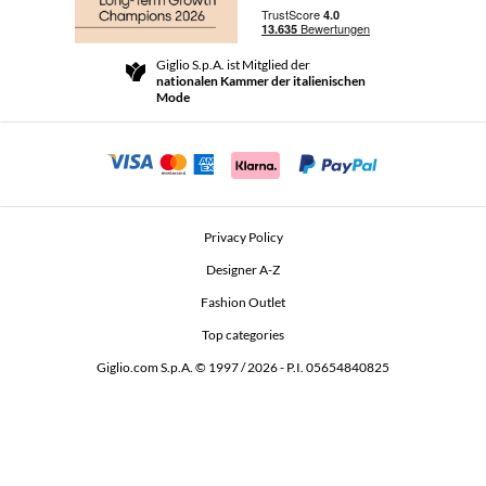
Versand
Community Store
Rückgabe und Rückerstattungen
Giglio S.p.A. ist Mitglied der
Geschäftsbedingungen
nationalen Kammer der italienischen
For a safe shopping experience
Partnerprogramm
Mode
Security Communication
Investors
Beauty Seekers VIP Club
Privacy Policy
GIGLIO Token
Designer A-Z
Fashion Outlet
GIGLIO.COM x Vestiaire Collective
Top categories
Giglio.com S.p.A. © 1997 / 2026 - P.I. 05654840825
L'Edicola
Accessibility Statement