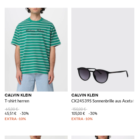
CALVIN KLEIN
CALVIN KLEIN
T-shirt herren
CK24539S Sonnenbrille aus Acetat
65,00 €
150,00 €
45,51 €
-30%
105,00 €
-30%