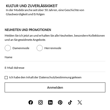
KULTUR UND ZUVERLÄSSIGKEIT
In der Modebranche seit über 50 Jahren, eine Geschichte von
Glaubwürdigkeit und Erfolgen
NEUHEITEN UND PROMOTIONEN
Melden Sie ich jetzt an und erhalten Sie alle Neuheiten, besondere Kollektionen
und an Sie gewidmete Angebote.
Damenmode
Herrenmode
Name
E-Mail-Adresse
Ich habe den Inhalt der
Datenschutzbestimmung
gelesen
Anmelden