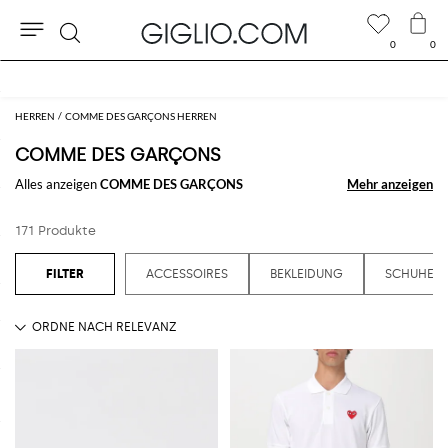
0
0
Suche
Extra 10 % auf den Outlet-Bereich
HERREN
COMME DES GARÇONS HERREN
COMME DES GARÇONS
Alles anzeigen
COMME DES GARÇONS
Mehr anzeigen
Mehr anzeigen
171 Produkte
ACCESSOIRES
BEKLEIDUNG
SCHUHE