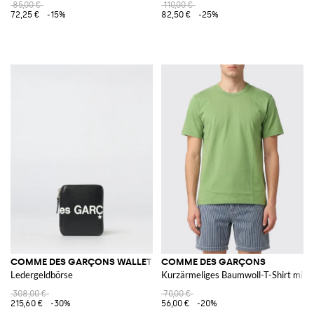
85,00 €
110,00 €
72,25 €
-15%
82,50 €
-25%
COMME DES GARÇONS WALLET
COMME DES GARÇONS
Ledergeldbörse
Kurzärmeliges Baumwoll-T-Shirt mit 
308,00 €
70,00 €
215,60 €
-30%
56,00 €
-20%