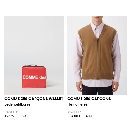
COMME DES GARÇONS WALLET
COMME DES GARÇONS
Ledergeldbörse
Hemd herren
145,00 €
840,00 €
137,75 €
-5%
504,00 €
-40%