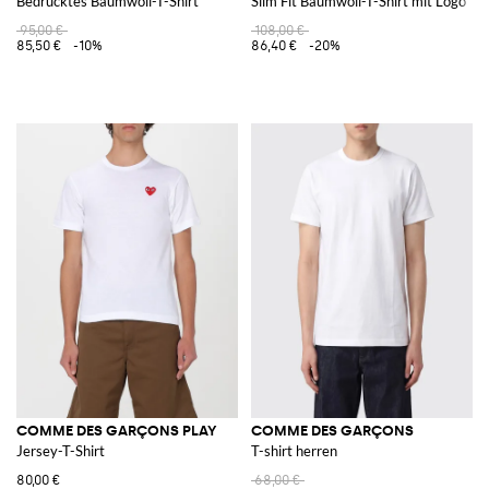
Bedrucktes Baumwoll-T-Shirt
Slim Fit Baumwoll-T-Shirt mit Logo
95,00 €
108,00 €
85,50 €
-10%
86,40 €
-20%
COMME DES GARÇONS PLAY
COMME DES GARÇONS
Jersey-T-Shirt
T-shirt herren
80,00 €
68,00 €