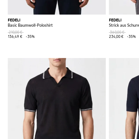
FEDELI
FEDELI
Basic Baumwoll-Poloshirt
Strick aus Schur
210,00 €
360,00 €
136,49 €
-35%
234,00 €
-35%