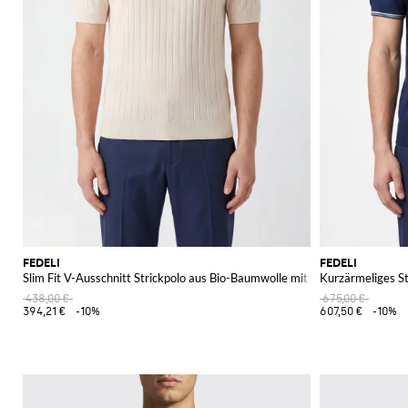
FEDELI
FEDELI
Slim Fit V-Ausschnitt Strickpolo aus Bio-Baumwolle mit kurzen Ärmeln
Kurzärmeliges St
438,00 €
675,00 €
394,21 €
-10%
607,50 €
-10%