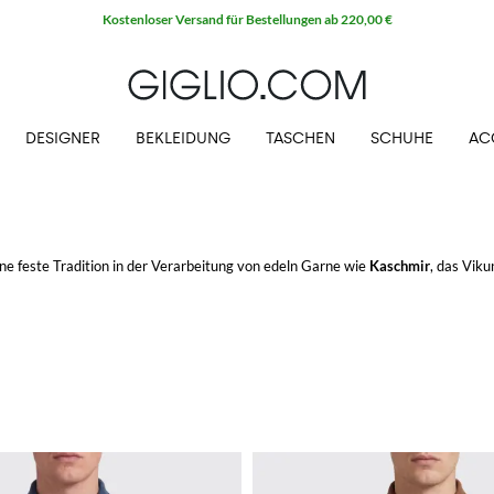
DESIGNER
BEKLEIDUNG
TASCHEN
SCHUHE
AC
eine feste Tradition in der Verarbeitung von edeln Garne wie
Kaschmir
, das Viku
 und wertvollsten Baumwollsorten der Welt) und Merinowolle bekannt. Innovati
Damen
mit einer tadellosen Qualität zu erstellen.