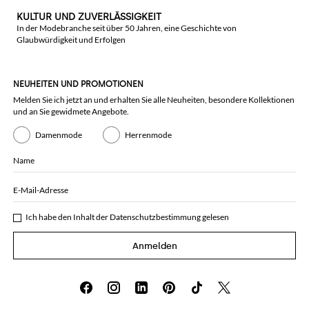
KULTUR UND ZUVERLÄSSIGKEIT
In der Modebranche seit über 50 Jahren, eine Geschichte von
Glaubwürdigkeit und Erfolgen
NEUHEITEN UND PROMOTIONEN
Melden Sie ich jetzt an und erhalten Sie alle Neuheiten, besondere Kollektionen
und an Sie gewidmete Angebote.
Damenmode
Herrenmode
Name
E-Mail-Adresse
Ich habe den Inhalt der
Datenschutzbestimmung
gelesen
Anmelden