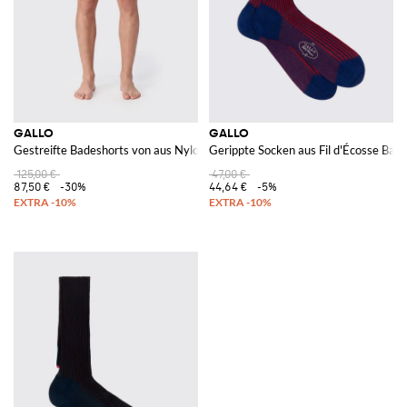
GALLO
GALLO
Gestreifte Badeshorts von aus Nylon mit elastischem Bund
Gerippte Socken aus Fil d'Écosse Bau
125,00 €
47,00 €
87,50 €
-30%
44,64 €
-5%