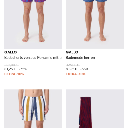
GALLO
GALLO
Badeshorts von aus Polyamid mit tropischem Blumen-Print
Bademode herren
125,00 €
125,00 €
81,25 €
-35%
81,25 €
-35%