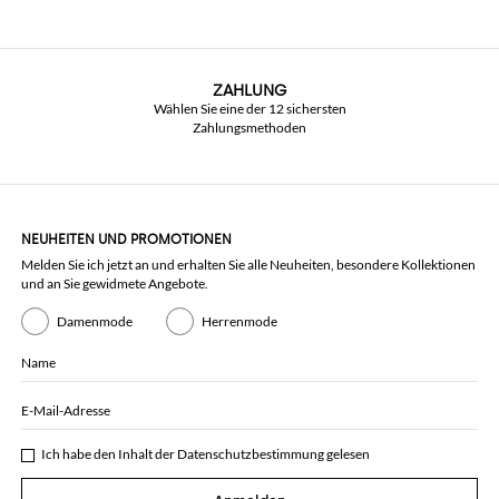
ZAHLUNG
Wählen Sie eine der 12 sichersten
Zahlungsmethoden
NEUHEITEN UND PROMOTIONEN
Melden Sie ich jetzt an und erhalten Sie alle Neuheiten, besondere Kollektionen
und an Sie gewidmete Angebote.
Damenmode
Herrenmode
Name
E-Mail-Adresse
Ich habe den Inhalt der
Datenschutzbestimmung
gelesen