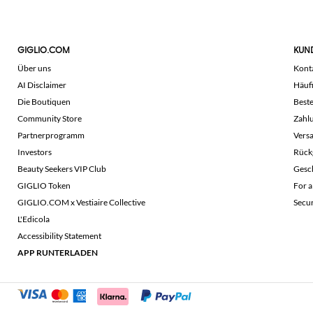
GIGLIO.COM
KUN
Über uns
Kont
AI Disclaimer
Häuf
Die Boutiquen
Beste
Community Store
Zahl
Partnerprogramm
Vers
Investors
Rück
Beauty Seekers VIP Club
Gesc
GIGLIO Token
For a
GIGLIO.COM x Vestiaire Collective
Secu
L'Edicola
Accessibility Statement
APP RUNTERLADEN