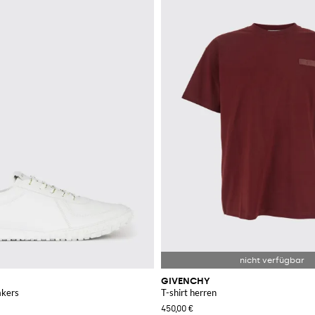
GIVENCHY
akers
T-shirt herren
450,00 €