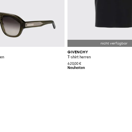
GIVENCHY
ren
T-shirt herren
620,00 €