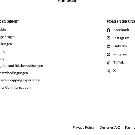
Anmelden
DENDIENST
FOLGEN SIE UN
akte
Facebook
ige Fragen
Instagram
llungen
Linkedin
ung
Pinterest
and
TikTok
gabe und Rückerstattungen
X
häftsbedingungen
 safe shopping experience
rity Communication
Privacy Policy
Designer A-Z
Fashio