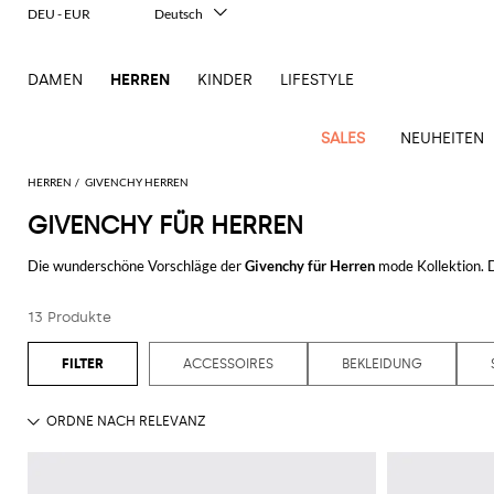
DEU - EUR
Deutsch
Italiano
English
DAMEN
HERREN
KINDER
LIFESTYLE
Français
Español
中文
SALES
NEUHEITEN
日本語
한국어
HERREN
GIVENCHY HERREN
Русский
GIVENCHY FÜR HERREN
New
Ganze
Alle
Alle
Alle
Alle
Alle
Alle
Alle
Alle
Alle
Alle
Alle
Alle
Alle
Alle
Alle
Ganzes
Arrivals
Bekleidung
Taschen
Schuhe
Accessoires
anzeigen
Die wunderschöne Vorschläge der
Givenchy für Herren
mode Kollektion. 
anzeigen
anzeigen
anzeigen
anzeigen
anzeigen
anzeigen
anzeigen
anzeigen
anzeigen
anzeigen
anzeigen
Outlet
Herren
Entdecken Sie die exklusive
Givenchy Herrenkollektion
auf GIGLIO.COM
Anzug
Dokumententaschen
Espadrillas
Kosmetikkoffer
Dsquared2
Polos
Portmonnaies
New
Adidas
Alexander
Acne
Balmain
Acne
Bottega
Emporio
Alexander
Adidas
Balenciaga
Carhartt
Accessoires
Jw
Ferragamo
Marni
Moderne
Balance
Blazers
Gürteltaschen
Mokassins
Brillen
Etro
Pullover
Schals
13 Produkte
Alles anzeigen
GIVENCHY
McQueen
Studios
Studios
Veneta
Armani
McQueen
WIP
Anderson
Schneiderkunst
Alexander
Burberry
Asics
Bottega
Bekleidung
Gucci
New
Versace
Bademode
Koffer
Sandalen
Fliegen
Fay
Shorts
Schlüsselanhänger
McQueen
Balmain
Adidas
Barbour
Burberry
Jacquemus
Bottega
Veneta
Emporio
Loewe
Balance
Modernes
Jeans
Etro
Autry
Schuhe
Loewe
ACCESSOIRES
BEKLEIDUNG
Hemden
Rucksäcke
Pantoletten
Gürtel
Emporio
Sweatshirts
Schmuck
Veneta
Armani
Erbe
Couture
Brunello
Bottega
Barbour
Carhartt
Etro
JW
Burberry
Maison
Off-
Fendi
Birkenstock
Taschen
Maison
Armani
Mäntel
Umhängetaschen
Schnürschuhe
Hüte
T-Shirts
Seidentücher
Cucinelli
Veneta
WIP
Anderson
Dolce &
Golden
Margiela
White
High-
Belstaff
Fendi
Fendi
Margiela
Saint
Golden
und
und
Gabbana
Goose
Performance-
Hosen
Tasche
Sneakers
Socken
Diesel
Brunello
Diesel
Marni
New
Our
C.P.
Laurent
Jil
Goose
Gucci
Saint
Mützen
Tanktops
Sneakers
Cucinelli
Ferragamo
Jacquemus
Balance
Legacy
Jacken
Stiefeletten
Uhren
Dolce &
Company
Dsquared2
Sander
Rains
Laurent
Thom
Hogan
Ferragamo
Trenchcoats
Signature-
Gabbana
Burberry
Gucci
New
Nike
Polo
Jeans
Carhartt
Browne
Emporio
Saint
The
Thom
und
Oberbekleidung
Marni
Saint
Era
Ralph