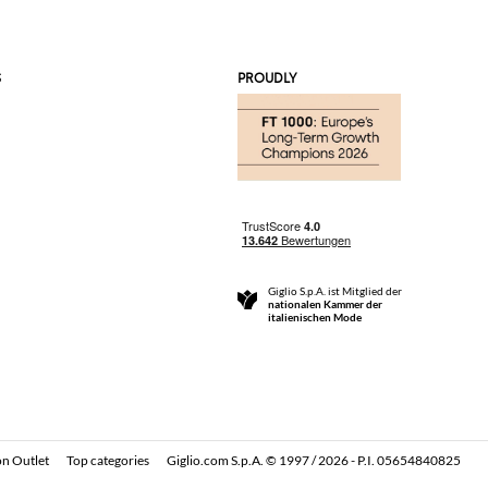
S
PROUDLY
Giglio S.p.A. ist Mitglied der
nationalen Kammer der
italienischen Mode
n Outlet
Top categories
Giglio.com S.p.A. © 1997 / 2026 - P.I. 05654840825