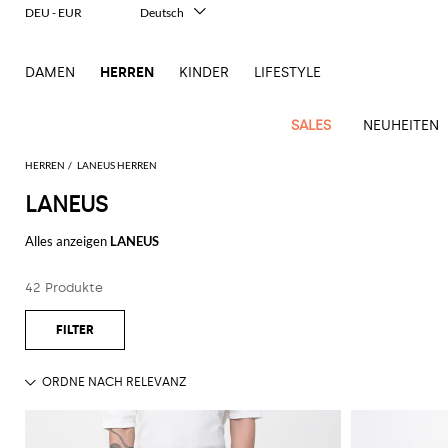
DEU - EUR
Deutsch
Italiano
English
DAMEN
HERREN
KINDER
LIFESTYLE
Français
Español
中文
SALES
NEUHEITEN
日本語
한국어
HERREN
LANEUS HERREN
Русский
LANEUS
New
Ganze
Alle
Alle
Alle
Alle
Alle
Alle
Alle
Alle
Alle
Alle
Alle
Alle
Alle
Alle
Alle
Ganzes
Arrivals
Bekleidung
Taschen
Schuhe
Accessoires
anzeigen
Alles anzeigen
LANEUS
anzeigen
anzeigen
anzeigen
anzeigen
anzeigen
anzeigen
anzeigen
anzeigen
anzeigen
anzeigen
anzeigen
Outlet
Herren
Anzug
Dokumententaschen
Espadrillas
Kosmetikkoffer
Dsquared2
Polos
Portmonnaies
New
Adidas
Alexander
Acne
Balmain
Acne
Bottega
Emporio
Alexander
Adidas
Balenciaga
Carhartt
Accessoires
Jw
Ferragamo
Marni
Moderne
Balance
Blazers
Gürteltaschen
Mokassins
Brillen
Etro
Pullover
Schals
42 Produkte
McQueen
Studios
Studios
Veneta
Armani
McQueen
WIP
Anderson
Schneiderkunst
Alexander
Burberry
Asics
Bottega
Bekleidung
Gucci
New
Versace
Bademode
Koffer
Sandalen
Fliegen
Fay
Shorts
Schlüsselanhänger
McQueen
Balmain
Adidas
Barbour
Burberry
Jacquemus
Bottega
Veneta
Emporio
Loewe
Balance
Modernes
Jeans
Etro
Autry
Schuhe
Loewe
Hemden
Rucksäcke
Pantoletten
Gürtel
Emporio
Sweatshirts
Schmuck
Veneta
Armani
Erbe
Couture
Brunello
Bottega
Barbour
Carhartt
Etro
JW
Burberry
Maison
Off-
Fendi
Birkenstock
Taschen
Maison
Armani
Mäntel
Umhängetaschen
Schnürschuhe
Hüte
T-Shirts
Seidentücher
Cucinelli
Veneta
WIP
Anderson
Dolce &
Golden
Margiela
White
High-
Belstaff
Fendi
Fendi
Margiela
Saint
Golden
und
und
Gabbana
Goose
Performance-
Hosen
Tasche
Sneakers
Socken
Diesel
Brunello
Diesel
Marni
New
Our
C.P.
Laurent
Jil
Goose
Gucci
Saint
Mützen
Tanktops
Sneakers
Cucinelli
Ferragamo
Jacquemus
Balance
Legacy
Jacken
Stiefeletten
Uhren
Dolce &
Company
Dsquared2
Sander
Rains
Laurent
Thom
Hogan
Ferragamo
Trenchcoats
Signature-
Gabbana
Burberry
Gucci
New
Nike
Polo
Jeans
Carhartt
Browne
Emporio
Saint
The
Thom
und
Oberbekleidung
Marni
Saint
Era
Ralph