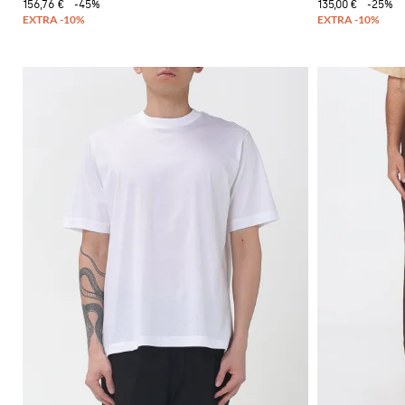
156,76 €
-45%
135,00 €
-25%