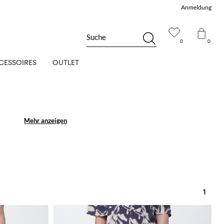
Anmeldung
Suche
0
0
CESSOIRES
OUTLET
Mehr anzeigen
Mehr anzeigen
1