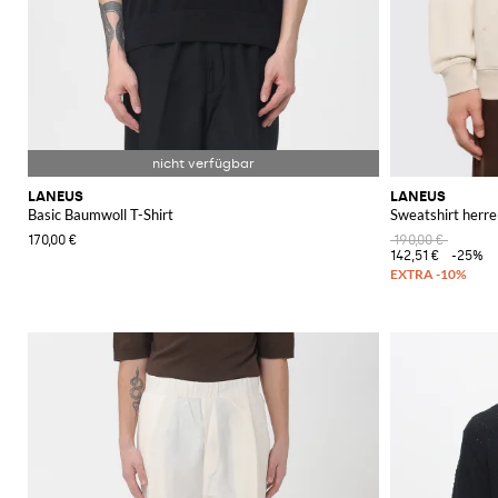
LANEUS
LANEUS
Basic Baumwoll T-Shirt
Sweatshirt herre
170,00 €
190,00 €
142,51 €
-25%