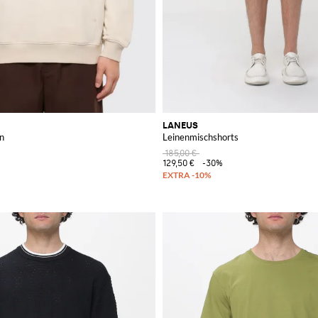
LANEUS
n
Leinenmischshorts
185,00 €
129,50 €
-30%