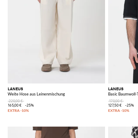
LANEUS
LANEUS
Weite Hose aus Leinenmischung
Basic Baumwoll-T
220,00 €
170,00 €
165,00 €
-25%
127,50 €
-25%