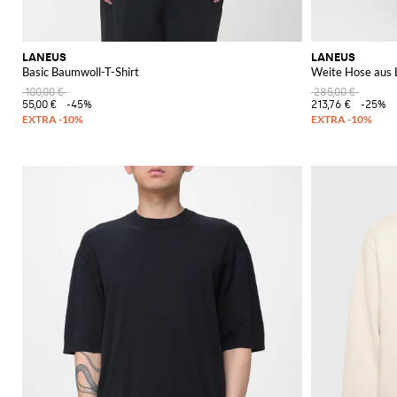
LANEUS
LANEUS
Basic Baumwoll-T-Shirt
Weite Hose aus 
100,00 €
285,00 €
55,00 €
-45%
213,76 €
-25%