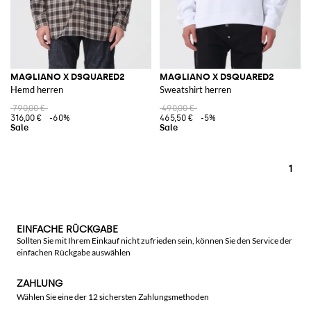
MAGLIANO X DSQUARED2
MAGLIANO X DSQUARED2
Hemd herren
Sweatshirt herren
790,00 €
490,00 €
316,00 €
-60%
465,50 €
-5%
1
EINFACHE RÜCKGABE
Sollten Sie mit Ihrem Einkauf nicht zufrieden sein, können Sie den Service der
einfachen Rückgabe auswählen
ZAHLUNG
Wählen Sie eine der 12 sichersten Zahlungsmethoden