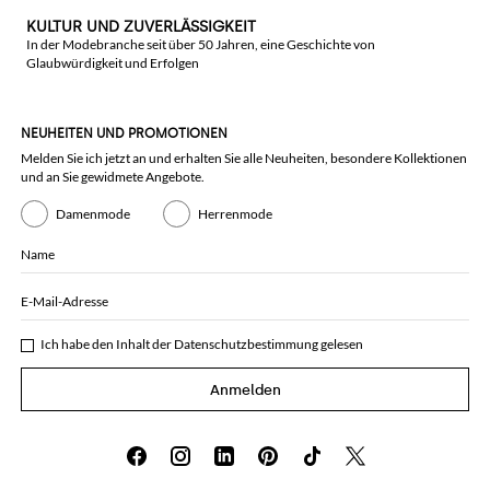
KULTUR UND ZUVERLÄSSIGKEIT
In der Modebranche seit über 50 Jahren, eine Geschichte von
Glaubwürdigkeit und Erfolgen
NEUHEITEN UND PROMOTIONEN
Melden Sie ich jetzt an und erhalten Sie alle Neuheiten, besondere Kollektionen
und an Sie gewidmete Angebote.
Damenmode
Herrenmode
Name
E-Mail-Adresse
Ich habe den Inhalt der
Datenschutzbestimmung
gelesen
Anmelden