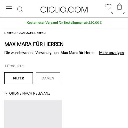
0
0
Suche
Kostenloser Versand für Bestellungen ab 220,00 €
HERREN
MAX MARA HERREN
MAX MARA FÜR HERREN
Die wunderschöne Vorschläge der
Max Mara für Herren
mode
Mehr anzeigen
Mehr anzeigen
Kollektion. Die berühmte Marke schlag einen eleganten und begehrten
Mann vor.
1 Produkte
Entdecken Sie die exklusive
Max Mara Herrenkollektion
auf
GIGLIO.COM
DAMEN
Alles anzeigen
MAX MARA