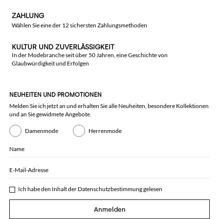
ZAHLUNG
Wählen Sie eine der 12 sichersten Zahlungsmethoden
KULTUR UND ZUVERLÄSSIGKEIT
In der Modebranche seit über 50 Jahren, eine Geschichte von
Glaubwürdigkeit und Erfolgen
NEUHEITEN UND PROMOTIONEN
Melden Sie ich jetzt an und erhalten Sie alle Neuheiten, besondere Kollektionen
und an Sie gewidmete Angebote.
Damenmode
Herrenmode
Name
E-Mail-Adresse
Ich habe den Inhalt der
Datenschutzbestimmung
gelesen
Anmelden