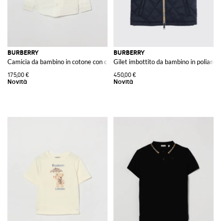
BURBERRY
BURBERRY
Camicia da bambino in cotone con collo button-down e logo EKD
Gilet imbottito da bambino in poliam
175,00 €
450,00 €