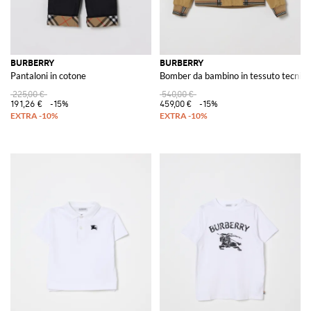
BURBERRY
BURBERRY
Pantaloni in cotone
Bomber da bambino in tessuto tecnico 
225,00 €
540,00 €
191,26 €
-15%
459,00 €
-15%