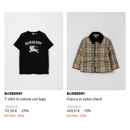
BURBERRY
BURBERRY
T-shirt in cotone con logo
Giacca in nylon check
150,00 €
530,00 €
112,50 €
-25%
450,51 €
-15%