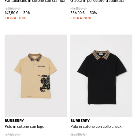
Pantaloncino in cotone con stampa Vintage Check
Giacca in poliestere trapuntata
205,00 €
480,00 €
143,50 €
-30%
336,00 €
-30%
BURBERRY
BURBERRY
Polo in cotone con logo
Polo in cotone con collo check
245,00 €
220,00 €