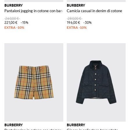
BURBERRY
BURBERRY
Pantaloni jogging in cotone con bande check
Camicia casual in denim di cotone
260,00 €
280,00 €
221,00 €
-15%
196,00 €
-30%
BURBERRY
BURBERRY