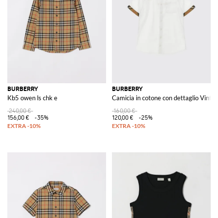
BURBERRY
BURBERRY
Kb5 owen ls chk e
Camicia in cotone con dettaglio Vinta
240,00 €
160,00 €
156,00 €
-35%
120,00 €
-25%