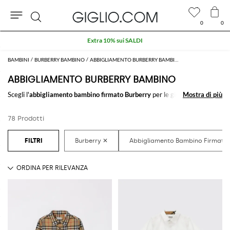
0
0
Cerca
Extra 10% sui SALDI
BAMBINI
BURBERRY BAMBINO
ABBIGLIAMENTO BURBERRY BAMBINO
ABBIGLIAMENTO BURBERRY BAMBINO
Scegli l'
abbigliamento bambino firmato Burberry
per le giornate di
Mostra di più
Mostra di più
scuola, il tempo libero, e per le occasioni più speciali. Lasciati ispirare dalla
nostra selezione di
abbigliamento Burberry per bambini
e crea tanti
78 Prodotti
divertenti outfit per il tuo ometto.
Scopria la nuova collezione di
abbigliamento bimbo Burberry online
su
GIGLIO.COM