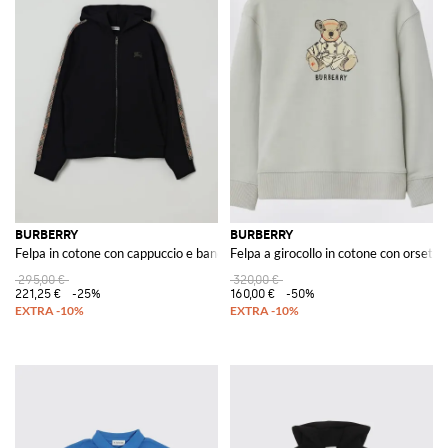
BURBERRY
BURBERRY
Felpa in cotone con cappuccio e bande check
Felpa a girocollo in cotone con orset
295,00 €
320,00 €
221,25 €
-25%
160,00 €
-50%