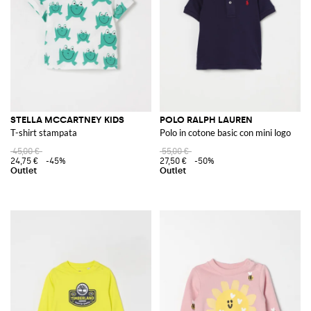
STELLA MCCARTNEY KIDS
POLO RALPH LAUREN
T-shirt stampata
Polo in cotone basic con mini logo
45,00 €
55,00 €
24,75 €
-45%
27,50 €
-50%