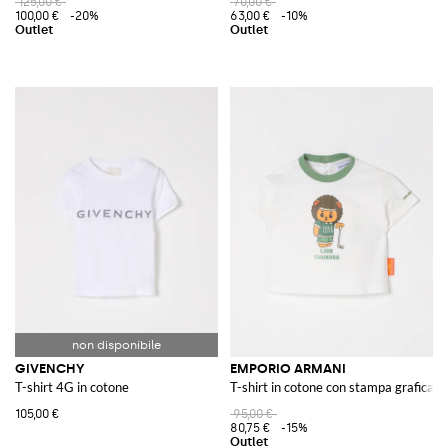
125,00 €
70,00 €
100,00 €
-20%
63,00 €
-10%
GIVENCHY
EMPORIO ARMANI
T-shirt 4G in cotone
T-shirt in cotone con stampa grafica e
105,00 €
95,00 €
80,75 €
-15%