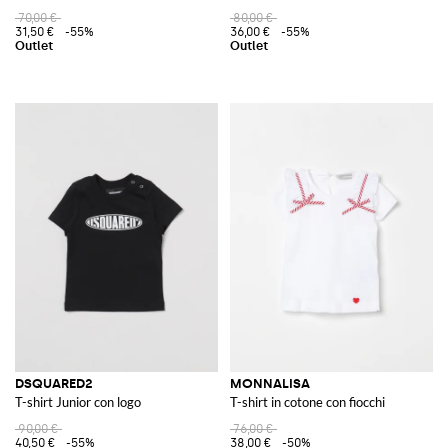
70,00 €
80,00 €
31,50 €
-55%
36,00 €
-55%
DSQUARED2
MONNALISA
T-shirt Junior con logo
T-shirt in cotone con fiocchi
90,00 €
76,00 €
40,50 €
-55%
38,00 €
-50%