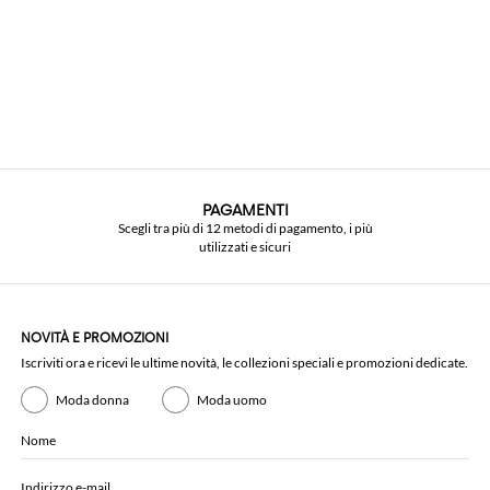
PAGAMENTI
Scegli tra più di 12 metodi di pagamento, i più
utilizzati e sicuri
NOVITÀ E PROMOZIONI
Iscriviti ora e ricevi le ultime novità, le collezioni speciali e promozioni dedicate.
Moda donna
Moda uomo
Nome
Indirizzo e-mail