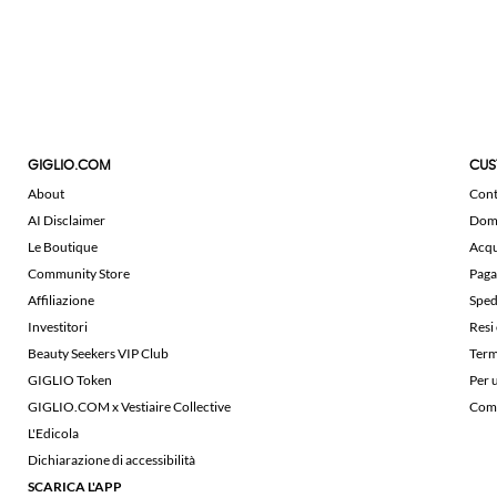
GIGLIO.COM
CUS
About
Cont
AI Disclaimer
Doma
Le Boutique
Acqu
Community Store
Paga
Affiliazione
Sped
Investitori
Resi
Beauty Seekers VIP Club
Term
GIGLIO Token
Per 
GIGLIO.COM x Vestiaire Collective
Comu
L'Edicola
Dichiarazione di accessibilità
SCARICA L'APP