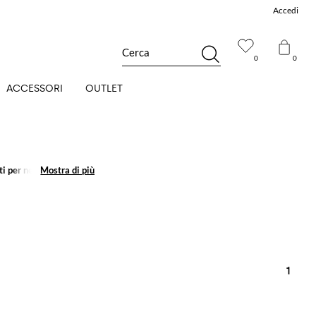
Accedi
Cerca
0
0
ACCESSORI
OUTLET
ti per neonati
Mostra di più
Mostra di più
sono il
1