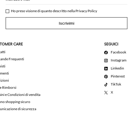
Ho preso visione di quanto descritto nella
Privacy Policy
Iscrivimi
TOMER CARE
SEGUICI
atti
Facebook
nde Frequenti
Instagram
isti
Linkedin
menti
Pinterest
izioni
TikTok
 e Rimborsi
X
ini e Condizioni di vendita
uno shopping sicuro
nicazione di sicurezza