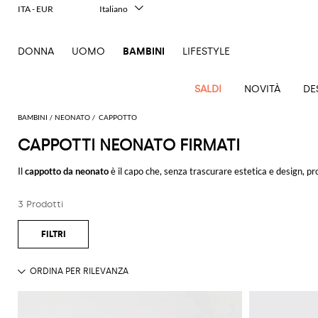
ITA - EUR
Italiano
English
Français
DONNA
UOMO
BAMBINI
LIFESTYLE
Deutsch
Español
中文
SALDI
NOVITÀ
DE
日本語
한국어
BAMBINI
NEONATO
CAPPOTTO
Русский
CAPPOTTI NEONATO FIRMATI
Nuovi
Vedi
Vedi
Vedi
Scarpe
Tutti gli
Tutto
Tutto
Tutto
Bavaglini
Vedi
Arrivi
tutto
tutto
tutto
Bambino
accessori
outlet
outlet
outlet
Il
cappotto da neonato
è il capo che, senza trascurare estetica e design, pro
Borse e
Vedi
tutti
Vedi
Vedi
Vedi
Vedi
capo più chic del loro guardaroba.
Blazer
Abitini
Abitini e
Scarpe
Bavaglini
Cappelli
Abitini
Abiti e
zainetti
Cappelli
tutti
tutti
tutti
tutti
tutti
Balenciaga
Kenzo
e
pagliaccetti
Bambina
e
pagliaccetti
bimba
Camicie
Borsa
Giacche
Cerchietti
3 Prodotti
Scopri tutti i modelli degli stilisti più prestigiosi su GIGLIO.COM e ricorda 
Balenciaga
Burberry
Burberry
Chiara
Balmain
Moncler
Kids
Moncler
Il
vestiti
vestiti
Balmain
Cappotto
Scarpe
Mini
Completi
Cinture
Cappotti
Jeans
Cinture
Ferragni
Gufo
Balmain
Diesel
Dolce &
Burberry
MSGM
Moncler
MSGM
Cappotti
Neonato
Ballerine
bambini
Bobbin
Completini
Borse e
Giacche
Giacche e
Maglieria
Copertine
Gabbana
Diesel
Kids
Kids
Miss
e
Burberry
&
Dsquared2
Chiara
MSGM
Completo
zainetti
Copertine
Giubbotti
Giacche
Maglieria
Blumarine
sneakers
Pantaloni
Cravatte
Tricot
Elisabetta
Dsquared2
Ferragni
Off-
Kids
Off-
culla
Dolce &
Ea7
Giacche
e
Calze
Jeans
T-
Franchi
white
white
Moncler
Cappelli
Sneakers
Fermacapelli
Gabbana
Burberry
Fendi
Dolce &
Off-
e
giubbotti
bebè
Foulard
Gucci
shirt
La Mia
Kids
Kids
Maglieria
e
Gabbana
white
Monnalisa
giubbotti
Cappotti
bambina
Guanti
Dsquared2
Dolce &
Gucci
Jeans
Calze
Bambina
Il
mocassini
Palm
Kids
Palm
Magliette
Gabbana
Dsquared2
Moschino
Gonne
bimba
Giacche
Guanti
Elisabetta
Gufo
Maglieria
Golden
Angels
Angels
e t-shirt
T-
Palm
Couture