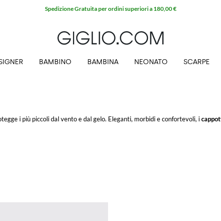
Spedizione Gratuita per ordini superiori a 180,00 €
SIGNER
BAMBINO
BAMBINA
NEONATO
SCARPE
tegge i più piccoli dal vento e dal gelo. Eleganti, morbidi e confortevoli, i
cappot
che la consegna è gratuita!