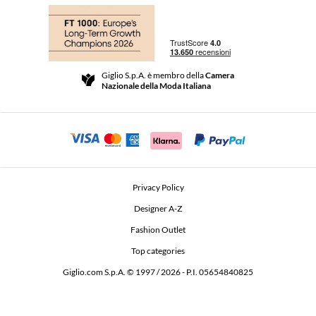
Acquisti
Le Boutique
Pagamenti
Spedizioni
Community Store
Resi e Rimborsi
Giglio S.p.A. è membro della
Camera
Termini e Condizioni di vendita
Nazionale della Moda Italiana
Per uno shopping sicuro
Affiliazione
Comunicazione di sicurezza
Investitori
Beauty Seekers VIP Club
Privacy Policy
GIGLIO Token
Designer A-Z
Fashion Outlet
GIGLIO.COM x Vestiaire Collective
Top categories
Giglio.com S.p.A. © 1997 / 2026 - P.I. 05654840825
L'Edicola
Dichiarazione di accessibilità