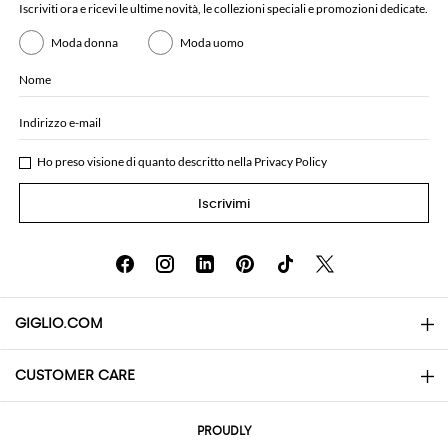
Iscriviti ora e ricevi le ultime novità, le collezioni speciali e promozioni dedicate.
Moda donna
Moda uomo
Nome
Indirizzo e-mail
Ho preso visione di quanto descritto nella
Privacy Policy
Iscrivimi
GIGLIO.COM
CUSTOMER CARE
About
Contatti
AI Disclaimer
PROUDLY
Domande Frequenti