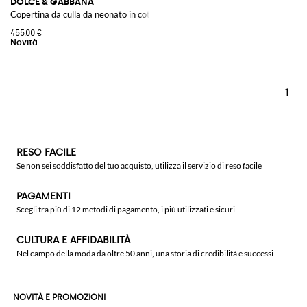
DOLCE & GABBANA
Copertina da culla da neonato in cotone con stampa Maiolica
455,00 €
1
RESO FACILE
Se non sei soddisfatto del tuo acquisto, utilizza il servizio di reso facile
PAGAMENTI
Scegli tra più di 12 metodi di pagamento, i più utilizzati e sicuri
CULTURA E AFFIDABILITÀ
Nel campo della moda da oltre 50 anni, una storia di credibilità e successi
NOVITÀ E PROMOZIONI