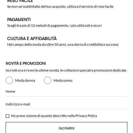
RESO FACILE
Se non sei soddisfatto del tuo acquisto, utilizza il servizio di reso facile
PAGAMENTI
Scegli tra più di 12 metodi di pagamento, i più utilizzati e sicuri
CULTURA E AFFIDABILITÀ
Nel campo della moda da oltre 50 anni, una storia di credibilità e successi
NOVITÀ E PROMOZIONI
Iscriviti ora e ricevi le ultime novità, le collezioni speciali e promozioni dedicate.
Moda donna
Moda uomo
Nome
Indirizzo e-mail
Ho preso visione di quanto descritto nella
Privacy Policy
Iscrivimi