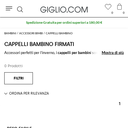
0
0
Cerca
Spedizione Gratuita per ordini superiori a 180,00 €
BAMBINI
ACCESSORI BIMBI
CAPPELLI BAMBINO
CAPPELLI BAMBINO FIRMATI
Accessori perfetti per l’inverno, i
cappelli per bambin
i sono ottimi alleati
Mostra di più
Mostra di più
contro il freddo o il sole. Felpato, di lana, con paraorecchie e coppola, ci
sono tanti modelli e tessuti per proteggere i più piccoli.
0 Prodotti
1