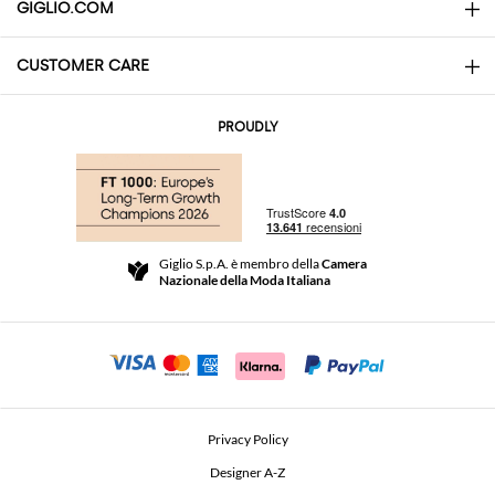
GIGLIO.COM
CUSTOMER CARE
About
Contatti
AI Disclaimer
PROUDLY
Domande Frequenti
Acquisti
Le Boutique
Pagamenti
Spedizioni
Community Store
Resi e Rimborsi
Giglio S.p.A. è membro della
Camera
Termini e Condizioni di vendita
Nazionale della Moda Italiana
Per uno shopping sicuro
Affiliazione
Comunicazione di sicurezza
Investitori
Beauty Seekers VIP Club
Privacy Policy
GIGLIO Token
Designer A-Z