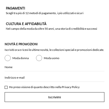
PAGAMENTI
Scegli tra più di 12 metodi di pagamento, i più utilizzati e sicuri
CULTURA E AFFIDABILITÀ
Nel campo della moda da oltre 50 anni, una storia di credibilità e successi
NOVITÀ E PROMOZIONI
Iscriviti ora e ricevi le ultime novità, le collezioni speciali e promozioni dedicate.
Moda donna
Moda uomo
Nome
Indirizzo e-mail
Ho preso visione di quanto descritto nella
Privacy Policy
Iscrivimi