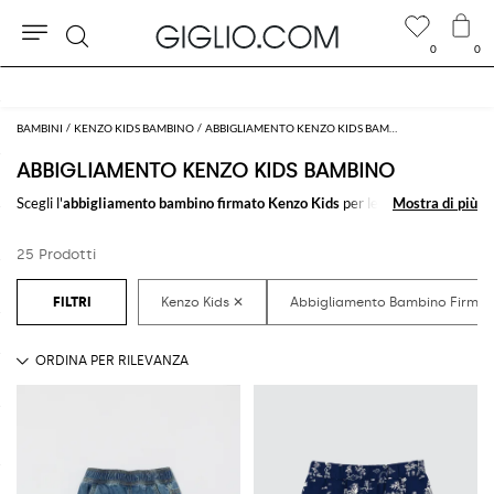
0
0
Cerca
Extra 10% sui SALDI
BAMBINI
KENZO KIDS BAMBINO
ABBIGLIAMENTO KENZO KIDS BAMBINO
ABBIGLIAMENTO KENZO KIDS BAMBINO
Scegli l'
abbigliamento bambino firmato Kenzo Kids
per le giornate di
Mostra di più
Mostra di più
scuola, il tempo libero, e per le occasioni più speciali. Lasciati ispirare dalla
nostra selezione di
abbigliamento Kenzo Kids per bambini
e crea tanti
25 Prodotti
divertenti outfit per il tuo ometto.
Scopria la nuova collezione di
abbigliamento bimbo Kenzo Kids online
su
GIGLIO.COM