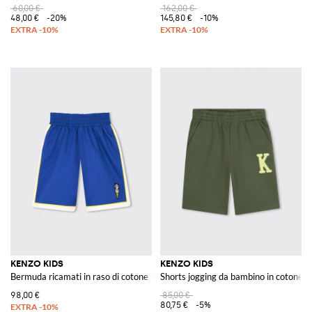
60,00 €
162,00 €
48,00 €
-20%
145,80 €
-10%
KENZO KIDS
KENZO KIDS
Bermuda ricamati in raso di cotone 'Happy Sweet'
Shorts jogging da bambino in cotone c
98,00 €
85,00 €
80,75 €
-5%