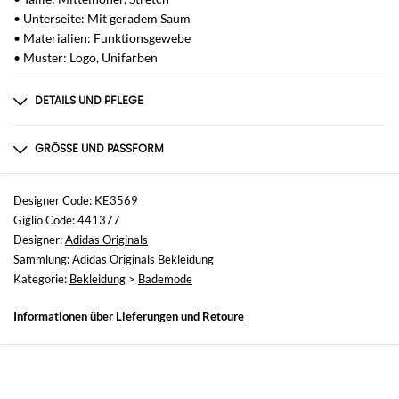
• Unterseite: Mit geradem Saum
• Materialien: Funktionsgewebe
• Muster: Logo, Unifarben
DETAILS UND PFLEGE
Zusammensetzung
100% PA6-REC-Plain weave
GRÖSSE UND PASSFORM
Größen
nicht verfügbar
Designer Code: KE3569
Giglio Code: 441377
Größe und Passform
Designer:
Adidas Originals
Normale Passform
Sammlung:
Adidas Originals Bekleidung
Kategorie:
Bekleidung
>
Bademode
Informationen über
Lieferungen
und
Retoure