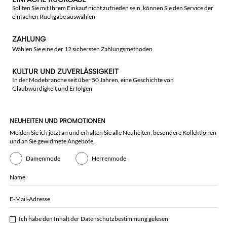
Sollten Sie mit Ihrem Einkauf nicht zufrieden sein, können Sie den Service der
einfachen Rückgabe auswählen
ZAHLUNG
Wählen Sie eine der 12 sichersten Zahlungsmethoden
KULTUR UND ZUVERLÄSSIGKEIT
In der Modebranche seit über 50 Jahren, eine Geschichte von
Glaubwürdigkeit und Erfolgen
NEUHEITEN UND PROMOTIONEN
Melden Sie ich jetzt an und erhalten Sie alle Neuheiten, besondere Kollektionen
und an Sie gewidmete Angebote.
Damenmode
Herrenmode
Name
E-Mail-Adresse
Ich habe den Inhalt der
Datenschutzbestimmung
gelesen