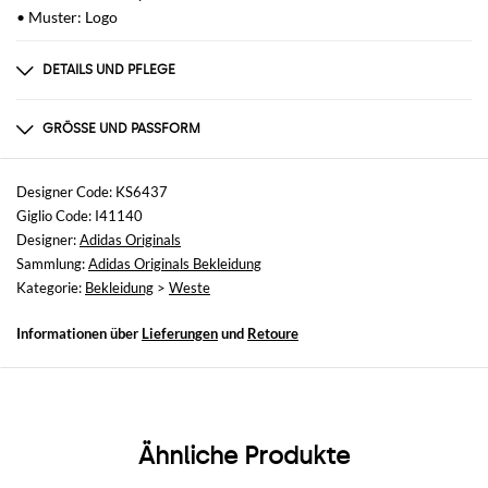
• Muster: Logo
DETAILS UND PFLEGE
Zusammensetzung
nicht verfügbar
GRÖSSE UND PASSFORM
Größen
nicht verfügbar
Designer Code: KS6437
Giglio Code: I41140
Größe und Passform
Designer:
Adidas Originals
Oversize
Sammlung:
Adidas Originals Bekleidung
Kategorie:
Bekleidung
>
Weste
Informationen über
Lieferungen
und
Retoure
Ähnliche Produkte