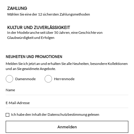
ZAHLUNG
Wählen Sie eine der 12 sichersten Zahlungsmethoden
KULTUR UND ZUVERLÄSSIGKEIT
In der Modebranche seit über 50 Jahren, eine Geschichte von
Glaubwürdigkeit und Erfolgen
NEUHEITEN UND PROMOTIONEN
Melden Sie ich jetzt an und erhalten Sie alle Neuheiten, besondere Kollektionen
und an Sie gewidmete Angebote.
Damenmode
Herrenmode
Name
E-Mail-Adresse
Ich habe den Inhalt der
Datenschutzbestimmung
gelesen
Anmelden